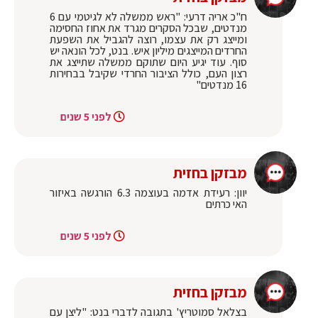
ח"כ אריה דרעי: ‏"ראש ממשלה לא לגיטמי עם 6
מנדטים, שבכל הסקרים מגרד את אחוז החסימה
ומייצג רק את עצמו, רוצה להגביל את השפעת
החרדים המייצגים מיליון איש. בנט, לכל הונאה יש
סוף. עוד יגיע היום שתוקם ממשלה שתייצג את
רצון העם, כולל הציבור החרדי שקיבל בבחירות
16 מנדטים"
לפני 5 שנים
מבזקן בחזית
יוון: רעידת אדמה בעוצמה 6.3 הורגשה באיזור
האי כרתים
לפני 5 שנים
מבזקן בחזית
בצלאל סמוטריץ' בתגובה לדברי בנט: "ליצן עם