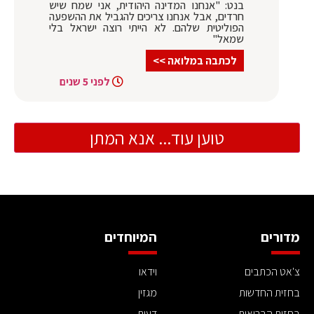
בנט: "אנחנו המדינה היהודית, אני שמח שיש
חרדים, אבל אנחנו צריכים להגביל את ההשפעה
הפוליטית שלהם. לא הייתי רוצה ישראל בלי
שמאל"
לכתבה במלואה >>
לפני 5 שנים
טוען עוד... אנא המתן
מדורים
המיוחדים
צ'אט הכתבים
וידאו
בחזית החדשות
מגזין
בחזית הבריאות
דעות