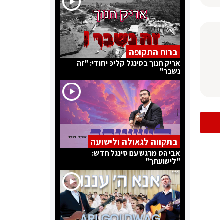
ברוח התקופה
אריק חנוך בסינגל קליפ יחודי: "זה
נשבר"
בתקווה לגאולה ולישועה
אבי הס מרגש עם סינגל חדש:
"לישועתך"