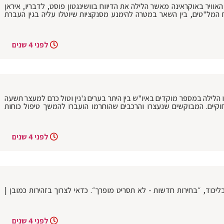
האוויר באוקראינה מאשר הלילה את הדיווח בוושינגטון פוסט, לדבריו, איראן
ח המל"טים, בין השאר במטרה להימנע מסנקציות שיוטלו עליה בגין העברת
לפני 4 שנים
 הלילה במספר מוקדים באיו"ש בין היתר בערים ג'נין וטול כרם למעצר תשעה
קיים. המבוקשים שנעצרו והרכבים שהוחרמו הועברו להמשך טיפול כוחות
לפני 4 שנים
ליכוד, ״בחירות חדשות - לא תסריט מופרך״. כדאי לצרוך בזהירות כמובן |
לפני 4 שנים