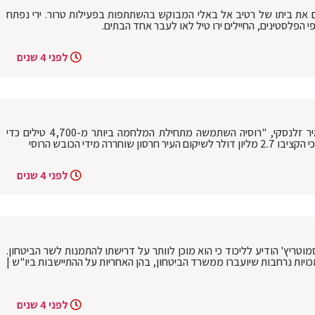
רים את ביתו של רטיב אל באלי המבוקש בהשתתפות בפעילות טרור. ירי נפתח
פי הפלסטינים, החיילים ירו טיל לאו לעבר אחד הבתים.
לפני 4 שנים
המלחמה באוקראינה: נשיא המדינה ולדימיר זלנסקי, "רוסיה השתמשה מתחילת המלחמה ביותר מ-4,700 טילים כדי
רה מידי הכובש הרוסי
לפני 4 שנים
וטריץ' הודיע לליכוד כי הוא מוכן לוותר על דרישתו להתמנות לשר הביטחון.
יות נרחבות שיועברו ממשרד הביטחון, בהן האחריות על ההתיישבות ביו"ש |
לפני 4 שנים