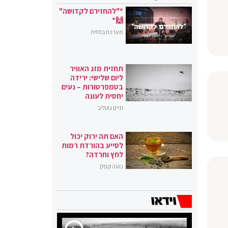
*"להחזירם לקדושה"
🙌*
מערכת בחזית
תחזית מזג האוויר
ליום שלישי: ירידה
בטמפרטורות – נעים
יחסית לעונה
חיים גוטליב
האם תה ירוק יכול
לסייע בהורדת רמות
לחץ וחרדה?
נועה קפלן