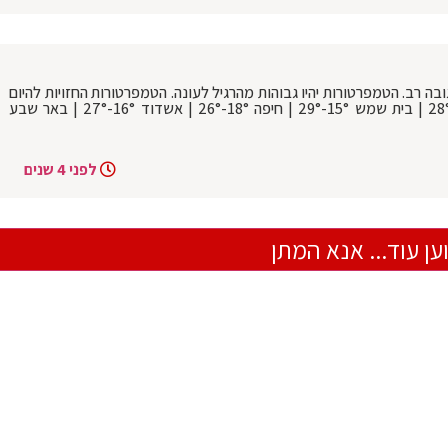
בה רב. הטמפרטורות יהיו גבוהות מהרגיל לעונה. הטמפרטורות החזויות להיום
בערים: ירושלים 14°-24° | בני ברק 16°-28° | בית שמש 15°-29° | חיפה 18°-26° | אשדוד 16°-27° | באר שבע
לפני 4 שנים
ען עוד... אנא המתן