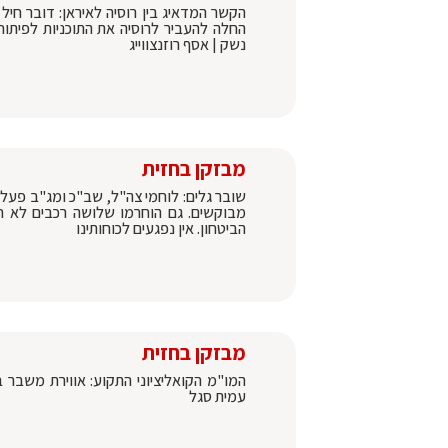
הקשר המדאיג בין רוסיה לאיראן: דובר חיל 
החלה להעביר לרוסיה את התוכניות לפיתו
נשק | אסף רוזנצווייג
מבזקן בחזית
שובר גלים: לוחמי צה"ל, שב"כ ומג"ב פעלו
מבוקשים. גם הוחרמו שלושה רכבים לא חו
הביטחון. אין נפגעים לכוחותינו
מבזקן בחזית
המו"מ הקואליציוני התקוע: אווירת משבר ב
עמית סגל