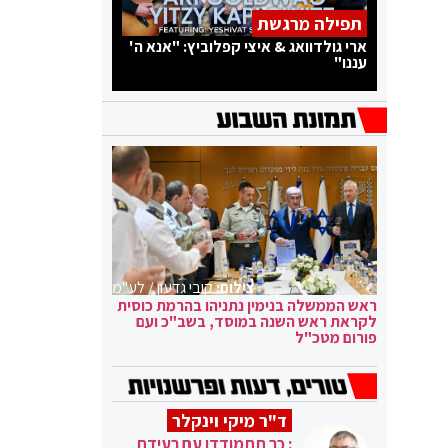
תפילה מרגשת
ארי גולדוואג & איצי קפלוביץ: "אנא ה'
עננו"
צילום:
קובי גדעון / לע"מ
ראש הממשלה בנימין נתניהו בהרמת כוסית
לקראת ראש השנה במוסד, בשב"כ ועם
פורום מטכ"ל
ד"ר מיקי וינקלר
: כך תתמודדו עם רעידת