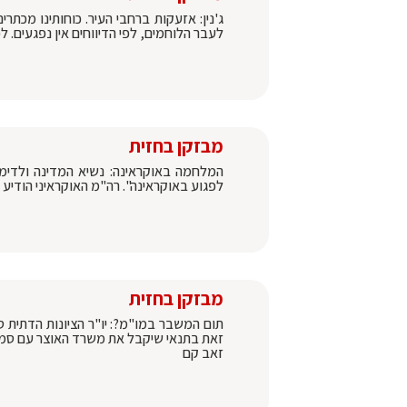
ג'נין: אזעקות ברחבי העיר. כוחותינו מכת
לעבר הלוחמים, לפי הדיווחים אין נפגעים. ל
מבזקן בחזית
לפגוע באוקראינה". רה"מ האוקראיני הודיע כי הקציבו 2.7 מליון דולר לשיקום העיר חרסון שוחר
מבזקן בחזית
תום המשבר במו"מ?: יו"ר הציונות הדתית סמ
זאת בתנאי שיקבל את משרד האוצר עם סמכו
זאב קם