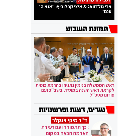
ארי גולדוואג & איצי קפלוביץ: "אנא ה'
עננו"
צילום:
קובי גדעון / לע"מ
ראש הממשלה בנימין נתניהו בהרמת כוסית
לקראת ראש השנה במוסד, בשב"כ ועם
פורום מטכ"ל
ד"ר מיקי וינקלר
: כך תתמודדו עם רעידת
האדמה הבאה במקום