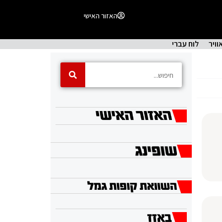
האזור האישי
וויר
לוח עברי