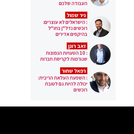
העבודה שלכם
ניר שמול
: הישראלים לא עוצרים:
רוכשים נדל"ן בחו"ל
בהיקפים אדירים
זאב רונן
: 10 הטעויות הנפוצות
שגורמות לקריסת חברות
רפאל שחור
: השפעת העלאת הריבית:
יכולה להיות גם לטובת
רוכשים