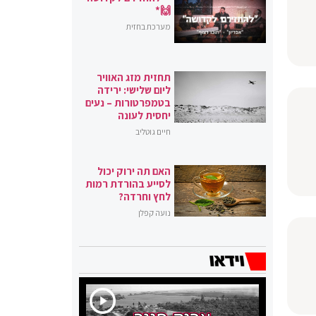
🙌*
מערכת בחזית
תחזית מזג האוויר
ליום שלישי: ירידה
בטמפרטורות – נעים
יחסית לעונה
חיים גוטליב
האם תה ירוק יכול
לסייע בהורדת רמות
לחץ וחרדה?
נועה קפלן