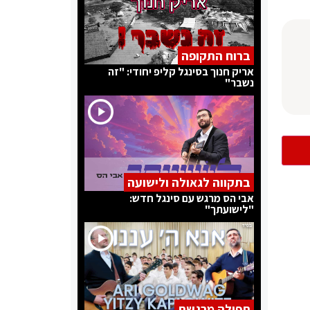
ברוח התקופה
אריק חנוך בסינגל קליפ יחודי: "זה
נשבר"
בתקווה לגאולה ולישועה
אבי הס מרגש עם סינגל חדש:
"לישועתך"
תפילה מרגשת