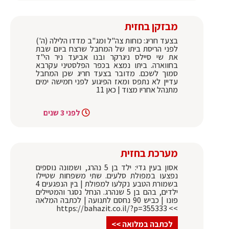
מבזקן בחזית
בצעד חריג: כוחות צה"ל ומג"ב מדדו הלילה (ה')
לפני הריסת ביתו של המחבל שרצח ביום שבת
את שי סיילס ניגרקר ובנו אביעד ניר הי"ד
בחווארה. ביתו נמצא בכפר הפלסטיני עקרבא
סמוך לשכם. מדובר בצעד חריג שכן המחבל
עדיין לא נתפס ומאז הפיגוע לפני חמישה ימים
מתנהל אחריו מצוד | כאן 11
לפני 3 שנים
מערכת בחזית
אסון בעין גדי: ילד בן 5 נהרג, ושמונה נוספים
נפצעו במפולת סלעים. שתי משפחות שטיילו
בשמורת הטבע נקלעו למפולת | בין הנפגעים 4
ילדים, בהם בן 5 שנהרג. הנחל נסגר והמטיילים
פונו | כביש 90 נחסם לתנועה | לכתבה המלאה
>> https://bahazit.co.il/?p=355333
לכתבה במלואה >>