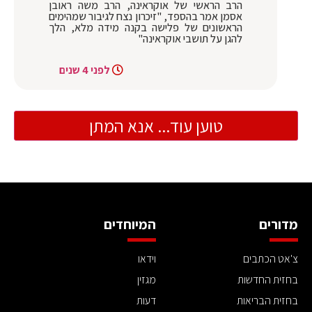
הרב הראשי של אוקראינה, הרב משה ראובן
אסמן אמר בהספד, "זיכרון נצח לגיבור שמהימים
הראשונים של פלישה בקנה מידה מלא, הלך
להגן על תושבי אוקראינה"
לפני 4 שנים
טוען עוד... אנא המתן
מדורים
המיוחדים
צ'אט הכתבים
וידאו
בחזית החדשות
מגזין
בחזית הבריאות
דעות