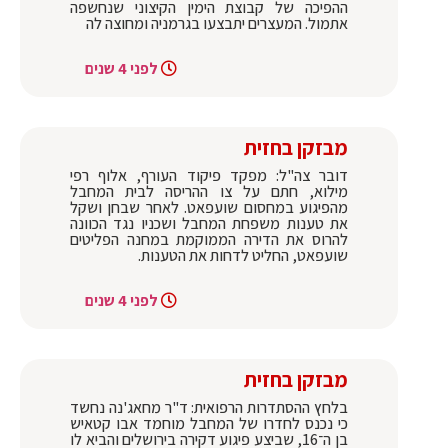
ההפיכה של קבוצת הימין הקיצוני שנחשפה
אתמול. המעצרים יתבצעו בגרמניה ומחוצה לה
לפני 4 שנים
מבזקן בחזית
דובר צה"ל: מפקד פיקוד העורף, אלוף רפי
מילוא, חתם על צו ההריסה לבית המחבל
מהפיגוע במחסום שועפאט. לאחר שבחן ושקל
את טענות משפחת המחבל ושכניו נגד הכוונה
להרוס את הדירה הממוקמת במחנה הפליטים
שועפאט, החליט לדחות את הטענות.
לפני 4 שנים
מבזקן בחזית
בלחץ ההסתדרות הרפואית: ד"ר מחאג'נה נחשד
כי נכנס לחדרו של המחבל מוחמד אבו קטאיש
בן ה־16, שביצע פיגוע דקירה בירושלים והביא לו