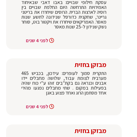
עסקת חילופי שבויים: באבו דאבי שבאיחוד
האמירויות התרחשה היום החלפת שבויים בין
רוסיה לארצות הברית. הרוסים שיחררו את בריטני
גריינר, שחקנית כדורסל שנידונה לתשע שנות
מאסר. האמריקאים שיחררו את ויקטור בוט, סוחר
נשק שנידון ל-25 שנות מאסר
לפני 4 שנים
מבזקן בחזית
התקרית סמוך לעופרים: עידכון, בכביש 465
מערבית לצומת עבוד, שלושה מחבלים יידו
אבנים וכנראה גם בקת"בים זוהו ע"י כוח שהיה
בפעילות במקום . שתי מחבלים נפגעו מהירי
אחד מסתמן הרוג ואחד פצוע באגן
לפני 4 שנים
מבזקן בחזית