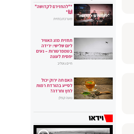
*"להחזירם לקדושה"
🙌*
מערכת בחזית
תחזית מזג האוויר
ליום שלישי: ירידה
בטמפרטורות – נעים
יחסית לעונה
חיים גוטליב
האם תה ירוק יכול
לסייע בהורדת רמות
לחץ וחרדה?
נועה קפלן