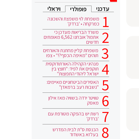
עדכני
ויראלי
פופולרי
משפחת לוי משפצת והשכונה
כמרקחה • 'ברדק'
משרד הבריאות מעדכן כי
אתמול אובחנו 6,562 מאומתים
חדשים
משפחת קליין מחתנת והאורחים
תוהים "מאיפה הכסף?!" • צפו
מנהיגי הקהילה האורתודוקסית
תוקפים את לפיד: "חוצץ בין
ישראל ליהודי התפוצות"
האסירים הביטחוניים מאיימים:
"נשבות רעב ברמאדן"
טוויטר ירדה בשוויה מאז אילון
מאסק
רשת יש בהפקה מטורפת עם
'ברדק'
הכנסת ס"ת לבית המדרש
בעלזא באשדוד