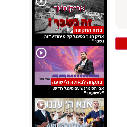
ברוח התקופה
אריק חנוך בסינגל קליפ יחודי: "זה
נשבר"
בתקווה לגאולה ולישועה
אבי הס מרגש עם סינגל חדש:
"לישועתך"