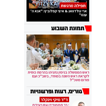
תפילה מרגשת
ארי גולדוואג & איצי קפלוביץ: "אנא ה'
עננו"
צילום:
קובי גדעון / לע"מ
ראש הממשלה בנימין נתניהו בהרמת כוסית
לקראת ראש השנה במוסד, בשב"כ ועם
פורום מטכ"ל
ד"ר מיקי וינקלר
: כך תתמודדו עם רעידת