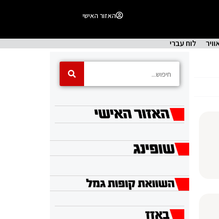
האזור האישי
וויר
לוח עברי