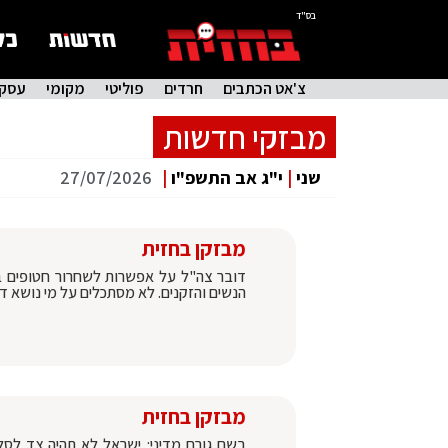
בס"ד
צ'אט הכתבים
חרדים
פוליטי
מקומי
עסקי
מבזקי חדשות
שני
|
י"ג אב התשפ"ו
|
27/07/2026
מבזקן בחזית
דובר צה"ל על אפשרות לשחרור חטופים בקר
הנשים והזקנים. לא מסתכלים על מי נושא דר
מבזקן בחזית
בשם גורם מדיני: ישראל לא תהיה צד לסל