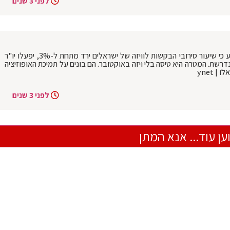
לפני 3 שנים
המרוץ לארה"ב: אחרי ששגריר ארה"ב הודיע כי שיעור סירובי הבקשות לוויזה של ישראלים ירד מתחת ל-3%, יפעלו יו"ר
רשת. המטרה היא טיסה בלי ויזה באוקטובר. הם בונים על תמיכת האופוזיציה
 ynet
לפני 3 שנים
ען עוד... אנא המתן