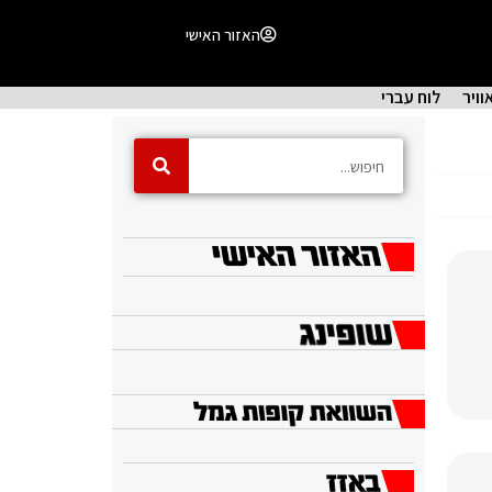
האזור האישי
וויר
לוח עברי