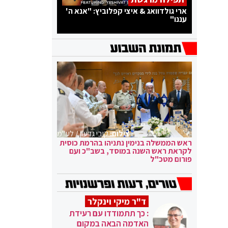
ארי גולדוואג & איצי קפלוביץ: "אנא ה'
עננו"
צילום:
קובי גדעון / לע"מ
ראש הממשלה בנימין נתניהו בהרמת כוסית
לקראת ראש השנה במוסד, בשב"כ ועם
פורום מטכ"ל
ד"ר מיקי וינקלר
: כך תתמודדו עם רעידת
האדמה הבאה במקום