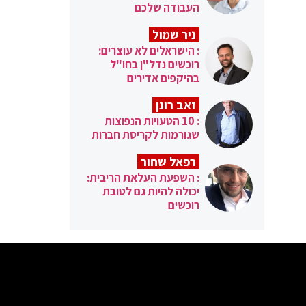
העבודה שלכם
ניר שמול
: הישראלים לא עוצרים:
רוכשים נדל"ן בחו"ל
בהיקפים אדירים
זאב רונן
: 10 הטעויות הנפוצות
שגורמות לקריסת חברות
רפאל שחור
: השפעת העלאת הריבית:
יכולה להיות גם לטובת
רוכשים