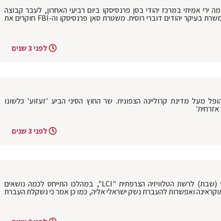
ירי אמיתי במרכז יהודי בסן פרנסיסקו ביום רביעי האחרון, לעבר קבוצה
שנאספה למפגש לימוד במרחב קהילתי המשרת בעיקר יהודים דוברי רוסית. משטרת סאן פרנסיסקו וה-FBI חוקרים את
לפני 3 שנים
פל מעל מדינת קרוליינה הצפונית. שר החוץ הסיני הביע 'זעזוע' כלשונו
אזרחית'
לפני 3 שנים
דיווח: רה"מ בנימין נתניהו נתן ראיון אמש (שבת) לרשת הטלוויזיה הצרפתית "LCI", במהלכו התייחס לכמה נושאים
וקראינה ואפשרות להעברת נשק ישראלי אליה, כמו כן אמר כי נשקלת העברת