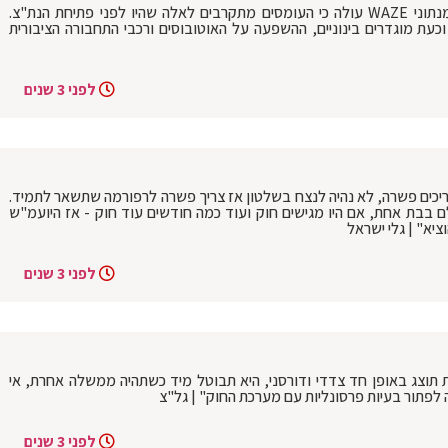
השינוי של שרת התחבורה רגב בנת"צים: מנתוני WAZE עולה כי העומסים מתקרבים לאלה שהיו לפני פתיחת הנת"צ.
תנו וכעת מוגדרים בינוניים, ההשפעה על האוטובוסים ורכבי התחבורה הציבורית
לפני 3 שנים
 צריכים פשרה, לא נהיה לנצח בשלטון אז צריך פשרה לרפורמה שתשאר לתמיד.
 בבת אחת, אם היו מגישים חוק ועוד כמה חודשים עוד חוק - אז היועמ"ש
ציא" | גלי ישראל
לפני 3 שנים
תוצג באופן חד צדדי ודורסני, היא תבוטל מיד כשתהיה ממשלה אחרת, אי
לפתור בעיות פרסונליות עם מערכת החוק" | גל"צ
לפני 3 שנים