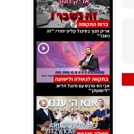
ברוח התקופה
אריק חנוך בסינגל קליפ יחודי: "זה
נשבר"
בתקווה לגאולה ולישועה
אבי הס מרגש עם סינגל חדש:
"לישועתך"
תפילה מרגשת