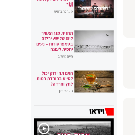
🙌*
מערכת בחזית
תחזית מזג האוויר
ליום שלישי: ירידה
בטמפרטורות – נעים
יחסית לעונה
חיים גוטליב
האם תה ירוק יכול
לסייע בהורדת רמות
לחץ וחרדה?
נועה קפלן