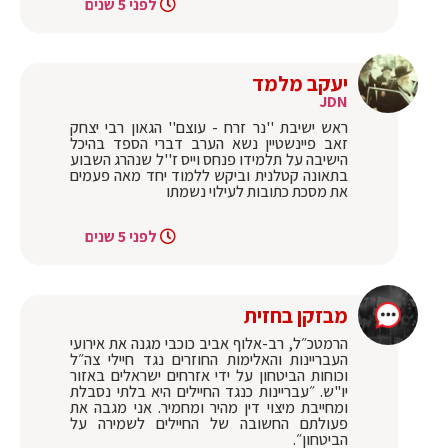
לפני 5 שנים
יעקב מלמד
JDN
ראש ישיבת ''נר זרח - עוצם'' הגאון רבי יצחק
זאב פיינשטיין נשא הערב דברי הספד בהיכל
הישיבה על תלמידו פנחס וייס ז''ל שנהרג השבוע
בתאונה קטלנית וביקש ללמוד יחד מאה פעמים
את מסכת כתובות לעילוי נשמתו
לפני 5 שנים
מבזקן בחזית
הרמטכ״ל, רב-אלוף אביב כוכבי מגנה את אירועי
העבריינות והאלימות החוזרים נגד חיילי צה״ל
וכוחות הביטחון על ידי אזרחים ישראלים באזור
יו"ש. ״עבריינות כנגד החיילים היא בלתי נסבלת
ומחייבת מיצוי דין מהיר ומחמיר. אני מגבה את
פעולתם החשובה של החיילים לשמירה על
הביטחון״.