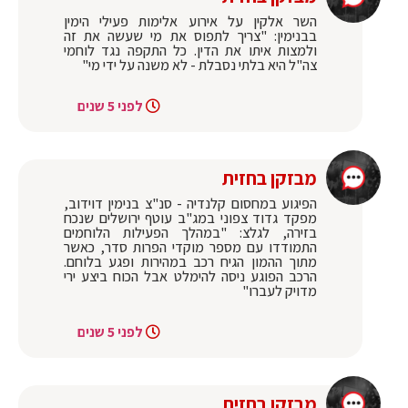
‏השר ‎אלקין על אירוע אלימות פעילי הימין
בבנימין: "צריך לתפוס את מי שעשה את זה
ולמצות איתו את הדין. כל התקפה נגד לוחמי
צה"ל היא בלתי נסבלת - לא משנה על ידי מי"
לפני 5 שנים
מבזקן בחזית
‏הפיגוע במחסום קלנדיה - סנ"צ בנימין דוידוב,
מפקד גדוד צפוני במג"ב עוטף ירושלים שנכח
בזירה, לגלצ: "במהלך הפעילות הלוחמים
התמודדו עם מספר מוקדי הפרות סדר, כאשר
מתוך ההמון הגיח רכב במהירות ופגע בלוחם.
הרכב הפוגע ניסה להימלט אבל הכוח ביצע ירי
מדויק לעברו"
לפני 5 שנים
מבזקן בחזית