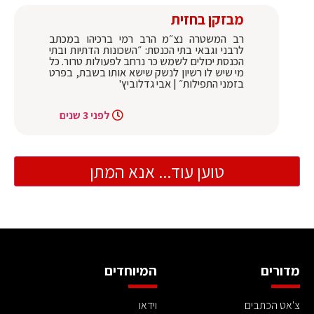
מבזקן בחזית
רב המשטרה נצ״מ הרב רמי ברכיהו במכתב
לרבני וגבאי בתי הכנסת: ״השכונות הדתיות ובתי
הכנסת יכולים לשמש כר נרחב לפעולות טרור. כל
מי שיש לו רשיון לנשק שישא אותו בשבת, בפרט
בזמני התפילות״ | אבי גדלוביץ'
לפני 3 שנים
טוען עוד... אנא המתן
מדורים
המיוחדים
צ'אט הכתבים
וידאו