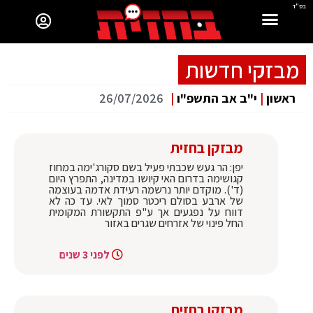
בס"ד
מבזקי חדשות
ראשון
|
י"ב אב התשפ"ו
|
26/07/2026
מבזקן בחזית
יפן: הר געש שכבתי פעיל בשם סקורג'ימה במחוז
קגושימה בדרום האי קיושו במדינה, התפרץ היום
(ד'). מוקדם יותר נרשמה רעידת אדמה בעוצמה
של ארבע בסולם ריכטר סמוך לאי. עד כה לא
דווח על נפגעים אך ע"פ התקשורת המקומית
החל פינוי של אזרחים שגרים באזור
לפני 3 שנים
מבזקן בחזית