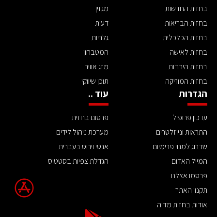
בחזית החדשות
מגזין
בחזית הבריאות
דעות
בחזית הכלכלית
גלריות
בחזית לאישה
המטבחון
בחזית היהדות
מזג אוויר
בחזית המוזיקה
תוכן שיווקי
הגדרות
עוד ..
עדכון פרופיל
פרסום בחזית
התראות וניוזלטרים
מערכת ניהול לידים
שדרוג למנוי פרימיום
אנטי וירוס בעברית
המייל האדום
הגדלת צפיות בסטטוס
פרסמו אצלנו
תקנון האתר
אודות בחזית מדיה