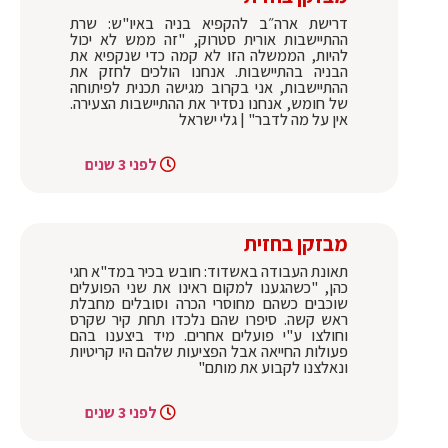
דרישת ארה״ב להקפיא בניה באיו"ש: שרת
ההתיישבות אורית סטרוק, "זה ממש לא יכול
להיות, הממשלה הזו לא קמה כדי שנקפיא את
הבניה בהתיישבות. אנחנו הולכים לחזק את
ההתיישבות, אני בקרוב מגישה תכנית לפיתוחה
של חומש, אנחנו נסדיר את ההתיישבות הצעירה.
אין על מה לדבר" | גלי ישראל
לפני 3 שנים
מבזקן בחזית
תאונת העבודה באשדוד: חובש בכיר במד"א חגי
כהן, "כשהגענו למקום ראינו את שני הפועלים
שוכבים כשהם מחוסרי הכרה וסובלים מחבלת
ראש קשה. סיפרו שהם נלכדו תחת קיר שקרס
וחולצו ע"י פועלים אחרים. מיד ביצענו בהם
פעולות החייאה אבל הפציעות שלהם היו קריטיות
ונאלצנו לקבוע את מותם"
לפני 3 שנים