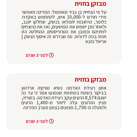
מבזקן בחזית
על פי הנחיית בן גביר מאתמול: המדינה תאפשר
מידי חודש ל-10,000 איש, להתחמש באקדח.
כלומר, הרחובות יתמלאו בנשק, שחלקו ייגנב,
ולאחר מכן ישמש את הפושעים, ואז את הרוצחים
למיניהם וכמובן את הטרוריסטים. ‏ההחלטה הזו
תהיה בכיה לדורות. מה שנדרש זה איסוף הנשק |
אריאל כהנא
לפני 3 שנים
מבזקן בחזית
אסון רעידת האדמה: נשיא טורקיה ארדואן
בביקור בשטח במחוזות שנפגעו אמר כי עד כה
ישנם 8,574 הרוגים עקב רעידת האדמה‌‌. בסוריה,
מניין ההרוגים עלה ליותר מ-1,400 הרוגים
ולמעלה מ-2,700 פצועים בצפון מערב המדינה
לפני 3 שנים