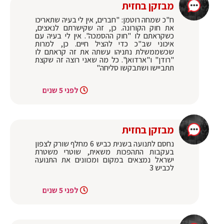
מבזקן בחזית
ח"כ שמחה רוטמן: "חברים, אין לי בעיה שתאריכו
את חוק הקורונה. כן, זה שקישרתם לנאצים,
כשקראתם לו "חוק ההסמכה". אין לי בעיה עם
איכוני שב"כ כדי להציל חיים. כן, למרות
שכשממשלת נתניהו עשתה את זה קראתם לו
"רודן" ו"ארדואן". כל מה שאני רוצה זה שקצת
תתביישו ושתבקשו סליחה"
לפני 5 שנים
מבזקן בחזית
נחסם לתנועה בשנית כביש 6 מחלף שורק לצפון
בעקבות התהפכות משאית, שוטרי משטרת
ישראל נמצאים במקום ומכוונים את התנועה
לכביש 3
לפני 5 שנים