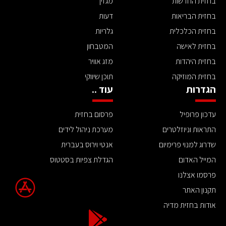
בחזית החדשות
מגזין
בחזית הבריאות
דעות
בחזית הכלכלית
גלריות
בחזית לאישה
המטבחון
בחזית היהדות
מזג אוויר
בחזית המוזיקה
תוכן שיווקי
הגדרות
עוד ..
עדכון פרופיל
פרסום בחזית
התראות וניוזלטרים
מערכת ניהול לידים
שדרוג למנוי פרימיום
אנטי וירוס בעברית
המייל האדום
הגדלת צפיות בסטטוס
פרסמו אצלנו
תקנון האתר
אודות בחזית מדיה