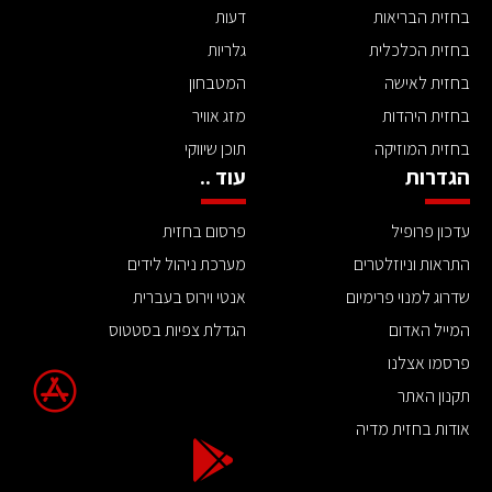
בחזית הבריאות
דעות
בחזית הכלכלית
גלריות
בחזית לאישה
המטבחון
בחזית היהדות
מזג אוויר
בחזית המוזיקה
תוכן שיווקי
הגדרות
עוד ..
עדכון פרופיל
פרסום בחזית
התראות וניוזלטרים
מערכת ניהול לידים
שדרוג למנוי פרימיום
אנטי וירוס בעברית
המייל האדום
הגדלת צפיות בסטטוס
פרסמו אצלנו
תקנון האתר
אודות בחזית מדיה