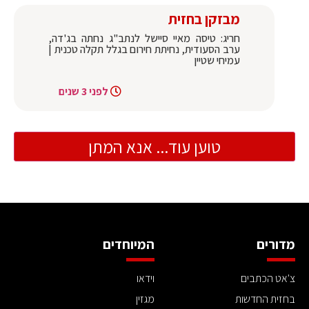
מבזקן בחזית
חריג: טיסה מאיי סיישל לנתב"ג נחתה בג'דה,
ערב הסעודית, נחיתת חירום בגלל תקלה טכנית |
עמיחי שטיין
לפני 3 שנים
טוען עוד... אנא המתן
מדורים
המיוחדים
צ'אט הכתבים
וידאו
בחזית החדשות
מגזין