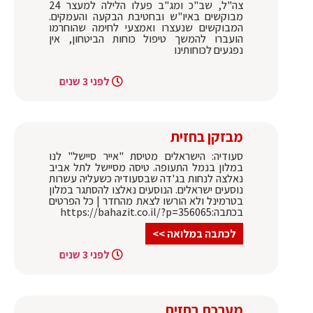
צה"ל, שב"כ ומג"ב פעלו הלילה למעצר 24
מבוקשים באיו"ש ובחטיבת הבקעה והעמקים.
המבוקשים שנעצרו ואמצעי לחימה שהוחרמו
הועברו להמשך טיפול כוחות הביטחון, אין
נפגעים לכוחותינו
לפני 3 שנים
מבזקן בחזית
סעודיה: הישראלים מטיסת "אייר סיישל" לנו
במלון בנמל התעופה. טיסה מסיישל לתל אביב
נאלצה לנחות בג'דה שבסעודיה כשעליה עשרות
נוסעים ישראלים. הנוסעים נאלצו להסתגר במלון
בטרמינל ולא הורשו לצאת מהחדר | כל הפרטים
בכתבה:https://bahazit.co.il/?p=356065
לכתבה במלואה >>
לפני 3 שנים
מערכת בחזית