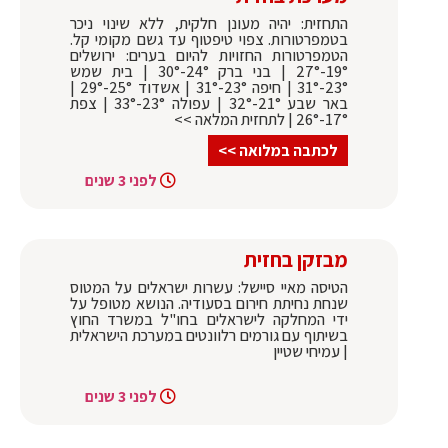
התחזית: יהיה מעונן חלקית, ללא שינוי ניכר
בטמפרטורות. צפוי טיפטוף עד גשם מקומי קל.
הטמפרטורות החזויות להיום בערים: ירושלים
19°-27° | בני ברק 24°-30° | בית שמש
23°-31° | חיפה 23°-31° | אשדוד 25°-29° |
באר שבע 21°-32° | עפולה 23°-33° | צפת
17°-26° | לתחזית המלאה >>
לכתבה במלואה >>
לפני 3 שנים
מבזקן בחזית
הטיסה מאיי סיישל: עשרות ישראלים על המטוס
שנחת נחיתת חירום בסעודיה. הנושא מטופל על
ידי המחלקה לישראלים בחו"ל במשרד החוץ
בשיתוף עם גורמים רלוונטים במערכת הישראלית
| עמיחי שטיין
לפני 3 שנים