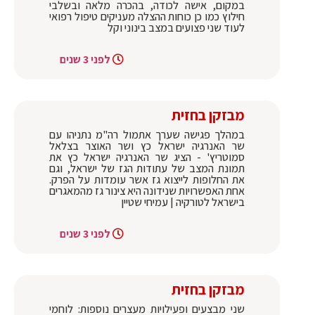
במקום, אישה לכודה, בהכרה מלאה ובשלבי
חילוץ כמו כן כוחות ההצלה מעניקים טיפול רפואי
לעוד שני פצועים במצב בינוני וקל
לפני 3 שנים
מבזקן בחזית
במהלך פגישה שערך אתמול רה"מ נתניהו עם
שר האנרגיה ישראל כץ ושר האוצר בצלאל
סמוטריץ' - הציג שר האנרגיה ישראל כץ את
תמונת המצב של עתודות הגז של ישראל, וגם
את החלופות לייצוא גז אשר עומדות על הפרק.
אחת האפשרויות שנידונה היא צינור גז מהמאגרים
בישראל לטורקיה | עמיחי שטיין
לפני 3 שנים
מבזקן בחזית
שני מבצעים ופעילויות מעצרים נוספות: לוחמי