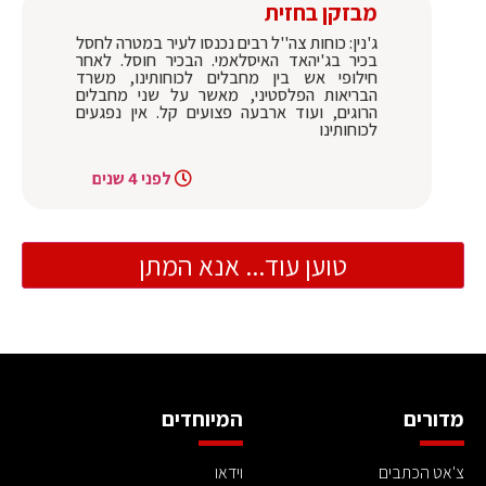
מבזקן בחזית
ג'נין: כוחות צה''ל רבים נכנסו לעיר במטרה לחסל
בכיר בג'יהאד האיסלאמי. הבכיר חוסל. לאחר
חילופי אש בין מחבלים לכוחותינו, משרד
הבריאות הפלסטיני, מאשר על שני מחבלים
הרוגים, ועוד ארבעה פצועים קל. אין נפגעים
לכוחותינו
לפני 4 שנים
טוען עוד... אנא המתן
מדורים
המיוחדים
צ'אט הכתבים
וידאו