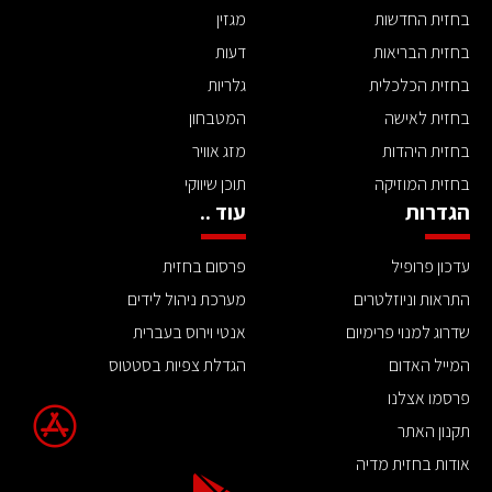
בחזית החדשות
מגזין
בחזית הבריאות
דעות
בחזית הכלכלית
גלריות
בחזית לאישה
המטבחון
בחזית היהדות
מזג אוויר
בחזית המוזיקה
תוכן שיווקי
הגדרות
עוד ..
עדכון פרופיל
פרסום בחזית
התראות וניוזלטרים
מערכת ניהול לידים
שדרוג למנוי פרימיום
אנטי וירוס בעברית
המייל האדום
הגדלת צפיות בסטטוס
פרסמו אצלנו
תקנון האתר
אודות בחזית מדיה