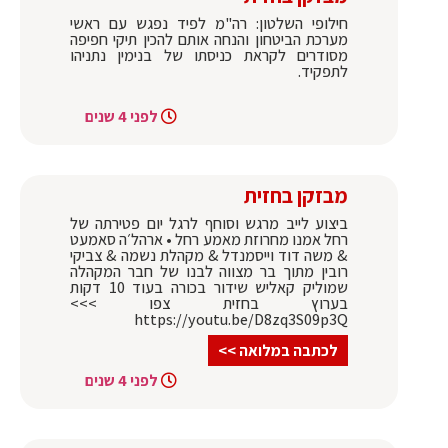
חילופי השלטון: רה"מ לפיד נפגש עם ראשי
מערכת הביטחון והנחה אותם להכין תיקי חפיפה
מסודרים לקראת כניסתו של בנימין נתניהו
לתפקיד.
לפני 4 שנים
מבזקן בחזית
ביצוע לייב מרגש וסוחף לרגל יום פטירתה של
רחל אמנו מחרוזת מאמע רחל • ארהל׳ה סאמעט
& משה דוד וייסמנדל & מקהלת נשמה & צביקי
רובין מתוך בר מצווה לבנו של חבר המקהלה
שמוליק קאליש שידור בכורה בעוד 10 דקות
בערוץ בחזית צפו >>>
https://youtu.be/D8zq3S09p3Q
לכתבה במלואה >>
לפני 4 שנים