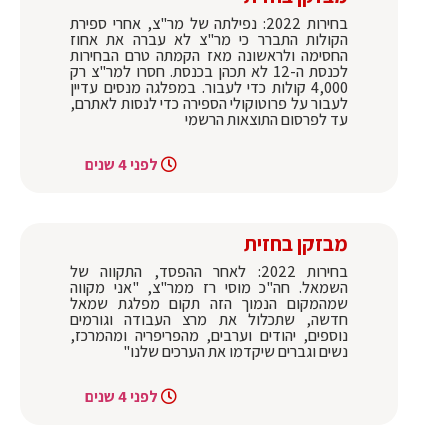
בחירות 2022: נפילתה של מר"צ, אחרי ספירת
הקולות התברר כי מר"צ לא עברה את אחוז
החסימה ולראשונה מאז הקמתה טרם הבחירות
לכנסת ה-12 לא תכהן בכנסת. חסרו למר"צ רק
4,000 קולות כדי לעבור. במפלגה מנסים עדיין
לעבור על פרוטוקולי הספירה כדי לנסות לאתרם,
עד לפרסום התוצאות הרשמי
לפני 4 שנים
מבזקן בחזית
בחירות 2022: לאחר ההפסד, התקווה של
השמאל. חה"כ מוסי רז ממר"צ, "אני מקווה
שמהמקום הנמוך הזה תקום מפלגת שמאל
חדשה, שתכלול את מרצ העבודה וגורמים
נוספים, יהודים וערבים, מהפריפריה ומהמרכז,
נשים וגברים שיקדמו את הערכים שלנו"
לפני 4 שנים