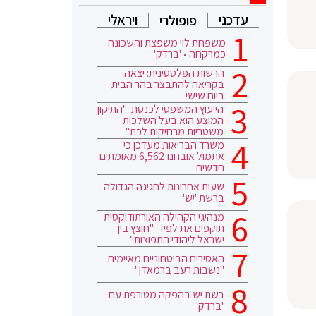
עדכני
ויראלי
פופולרי
משפחת לוי משפצת והשכונה
כמרקחה • 'ברדק'
הרשות הפלסטינית: יצאה
בקריאה להתבצר בהר הבית
ביום שישי
הייעוץ המשפטי לכנסת: "התיקון
המוצע הוא בעל השלכות
משטריות מרחיקות לכת"
משרד הבריאות מעדכן כי
אתמול אובחנו 6,562 מאומתים
חדשים
שעות אחרונות לחגיגה הגדולה
ברשת 'יש'
מנהיגי הקהילה האורתודוקסית
תוקפים את לפיד: "חוצץ בין
ישראל ליהודי התפוצות"
האסירים הביטחוניים מאיימים:
"נשבות רעב ברמאדן"
רשת יש בהפקה מטורפת עם
'ברדק'