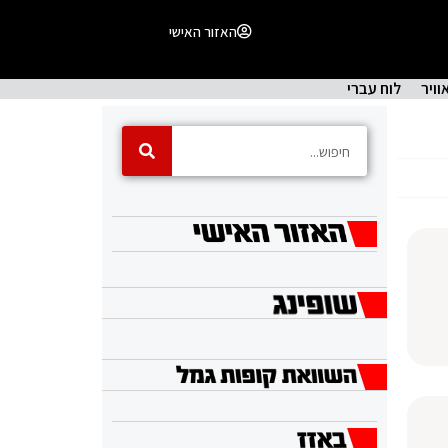
האזור האישי
וויר
לוח עברי