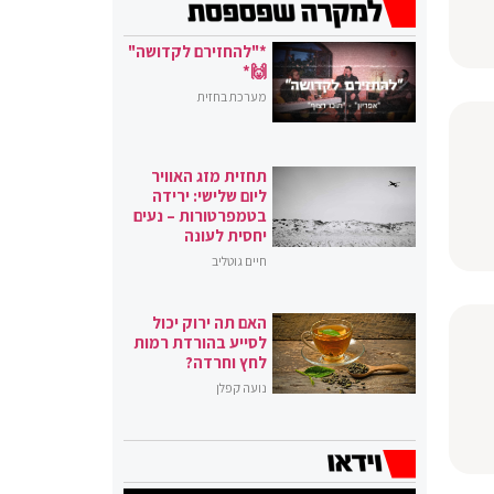
*"להחזירם לקדושה"
🙌*
מערכת בחזית
תחזית מזג האוויר
ליום שלישי: ירידה
בטמפרטורות – נעים
יחסית לעונה
חיים גוטליב
האם תה ירוק יכול
לסייע בהורדת רמות
לחץ וחרדה?
נועה קפלן