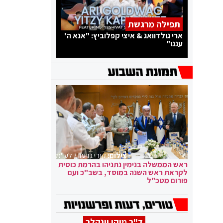
תפילה מרגשת
ארי גולדוואג & איצי קפלוביץ: "אנא ה'
עננו"
צילום:
קובי גדעון / לע"מ
ראש הממשלה בנימין נתניהו בהרמת כוסית
לקראת ראש השנה במוסד, בשב"כ ועם
פורום מטכ"ל
ד"ר מיקי וינקלר