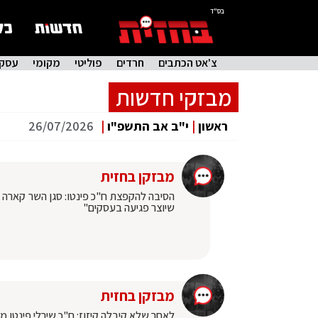
בס"ד
צ'אט הכתבים
חרדים
פוליטי
מקומי
עסקי
מבזקי חדשות
ראשון
|
י"ב אב התשפ"ו
|
26/07/2026
מבזקן בחזית
הסיבה להקפצת ח"כ פינטו: סגן השר קארה ה
שיוצר פגיעה בעסקים"
מבזקן בחזית
לאחר שלא קיבלה קיזוז: ח"כ שירלי פינטו מי