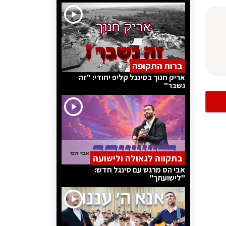
ברוח התקופה
אריק חנוך בסינגל קליפ יחודי: "זה
נשבר"
בתקווה לגאולה ולישועה
אבי הס מרגש עם סינגל חדש:
"לישועתך"