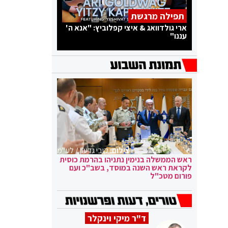
תפילה מרגשת
ארי גולדוואג & איצי קפלוביץ: "אנא ה'
עננו"
צילום:
קובי גדעון / לע"מ
ראש הממשלה בנימין נתניהו בהרמת כוסית
לקראת ראש השנה במוסד, בשב"כ ועם
פורום מטכ"ל
ד"ר מיקי וינקלר