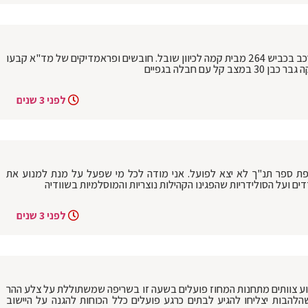
מרחב נגב: תאונת דרכים קשה בין שתי כלי רכב בכביש 264 מבית קמה לכיוון שובל. חובשים ופראמדיקים של מד"א קבעו
לפני 3 שנים
פת ספר תנ"ך לא יצא לפועל. ‏אני מודה לכל מי שפעל על מנת למנוע את
ועל הסולידריות שהפגינו הקהילות נוצריות והמוסלמיות בשוודיה
לפני 3 שנים
יוע צוותים מתחנות המחוז פועלים בשעה זו בשריפה שמשתוללת על צלע ההר
הבות יצליחו להגיע לבתים כרגע פועלים כלל הכוחות להגנה על היישוב