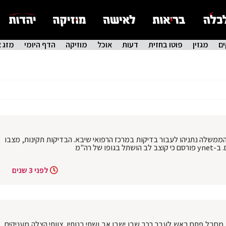
ם
מגזין
פוטו בחזית
דעות
אוכל
מוזיקה
הדף היומי
מזג א
שלה נתניהו לעבור בדיקות במרכז הרפואי שיבא. הבדיקות תקינות, מצבו
של רה"מ
לפני 3 שנים
ים. מחבל פתח באש לעבר רכב שבו ישבו אב ושתי בנותיו. צוותי הצלה מעניקים