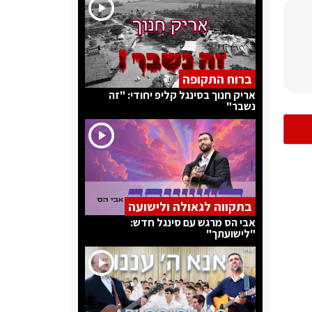
ברוח התקופה
אריק חנוך בסינגל קליפ יחודי: "זה
נשבר"
בתקווה לגאולה ולישועה
אבי הס מרגש עם סינגל חדש:
"לישועתך"