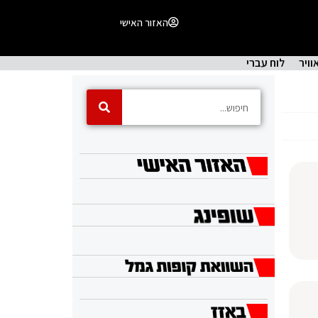
האזור האישי
וויר
לוח עברי