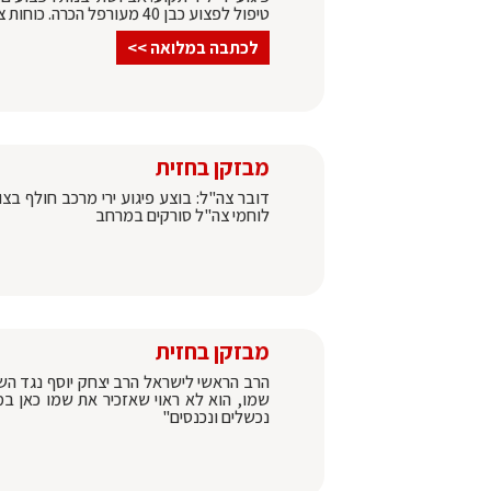
טיפול לפצוע כבן 40 מעורפל הכרה. כוחות צה"ל מנהלים מצוד אחר החשודים | כל הפרטים בכתבה:
לכתבה במלואה >>
מבזקן בחזית
דובר צה"ל: בוצע פיגוע ירי מרכב חולף בצ
לוחמי צה"ל סורקים במרחב
מבזקן בחזית
הרב הראשי לישראל הרב יצחק יוסף נגד הש
שמו, הוא לא ראוי שאזכיר את שמו כאן במ
נכשלים ונכנסים"