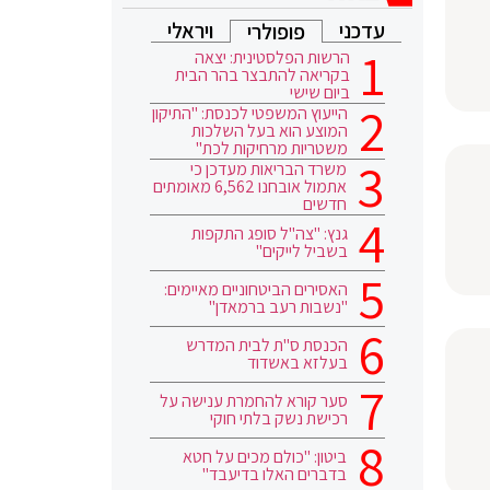
עדכני
ויראלי
פופולרי
הרשות הפלסטינית: יצאה
בקריאה להתבצר בהר הבית
ביום שישי
הייעוץ המשפטי לכנסת: "התיקון
המוצע הוא בעל השלכות
משטריות מרחיקות לכת"
משרד הבריאות מעדכן כי
אתמול אובחנו 6,562 מאומתים
חדשים
גנץ: "צה"ל סופג התקפות
בשביל לייקים"
האסירים הביטחוניים מאיימים:
"נשבות רעב ברמאדן"
הכנסת ס"ת לבית המדרש
בעלזא באשדוד
סער קורא להחמרת ענישה על
רכישת נשק בלתי חוקי
ביטון: "כולם מכים על חטא
בדברים האלו בדיעבד"