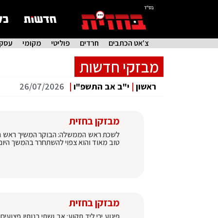
בס"ד
צ'אט הכתבים
חרדים
פוליטי
מקומי
עסקי
מבזקי חדשות
ראשון
|
י"ב אב התשפ"ו
|
26/07/2026
מבזקן בחזית
לשכת ראש הממשלה: הבוקר המשיך ראש הממ
טוב מאוד והוא צפוי להשתחרר בהמשך היום. ב-ynet פורסם כי קוצב לב הושתל בגופו 
מבזקן בחזית
פיגוע ירי ליד תקוע: אב ושתי בנותיו פצוע