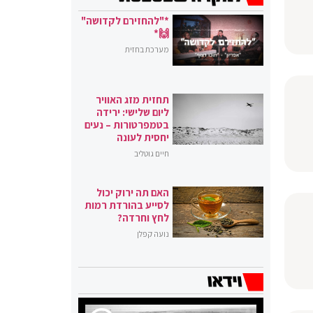
*"להחזירם לקדושה"
🙌*
מערכת בחזית
תחזית מזג האוויר
ליום שלישי: ירידה
בטמפרטורות – נעים
יחסית לעונה
חיים גוטליב
האם תה ירוק יכול
לסייע בהורדת רמות
לחץ וחרדה?
נועה קפלן