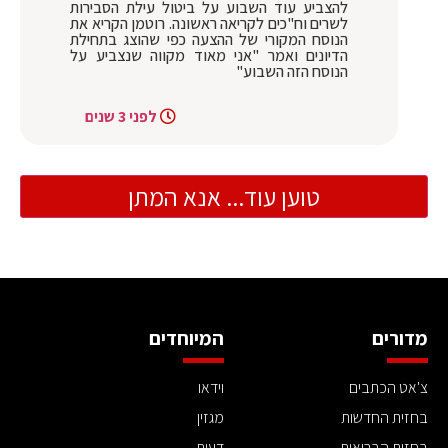
להצביע עוד השבוע על ביטול עילת הסבירות
לשרים וח"כים לקריאה ראשונה. רוטמן הקריא את
הנוסח המקורי של ההצעה כפי שהוצג בתחילת
הדיונים ואמר "אני מאוד מקווה שנצביע על
הנוסח הזה השבוע"
לפני 3 שנים
טוען עוד... אנא המתן
מדורים
המיוחדים
צ'אט הכתבים
וידאו
בחזית החדשות
מגזין
בחזית הבריאות
דעות