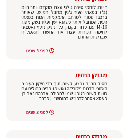
דיווח: לוחמי סיירת גולני עצרו מוקדם יותר היום
(ב') בפאתי העיר ג'נין מחבל חמוש, שאותר
ברכבו סמוך למרחב התמקמות הכוח בפאתי
העיר. המחבל אותר כשהוא ישן ועליו נשק מסוג
M-16 עם כדור בקנה, כלי נשק נוסף ואמצעי
לחימה. הכוחות עצרו את החשוד והאמל"ח
שברשותו הוחרם
לפני 3 שנים
מבזקן בחזית
חסיד חב"ד נפצע קשות תוך כדי תיקון העירוב
האזורי בדרום פלורידה ואושפז בבית החולים עם
כוויות קשות בגופו. שמו לתפילה: אברהם זאב בן
פעסא אסתר לרפו"ש בתוחש"י | פרבר
לפני 3 שנים
מבזקן בחזית