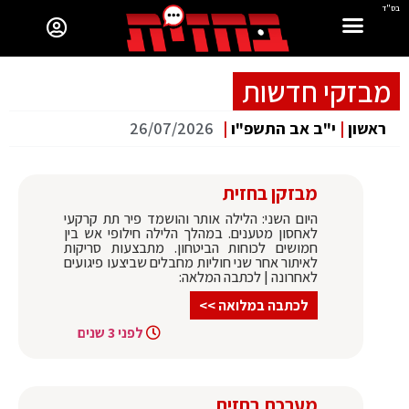
בס"ד
מבזקי חדשות
ראשון
|
י"ב אב התשפ"ו
|
26/07/2026
מבזקן בחזית
היום השני: הלילה אותר והושמד פיר תת קרקעי
לאחסון מטענים. במהלך הלילה חילופי אש בין
חמושים לכוחות הביטחון. מתבצעות סריקות
לאיתור אחר שני חוליות מחבלים שביצעו פיגועים
לאחרונה | לכתבה המלאה:
לכתבה במלואה >>
לפני 3 שנים
מערכת בחזית