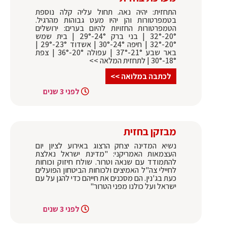
התחזית: יהיה נאה. תחול עליה קלה נוספת
בטמפרטורות והן יהיו מעט גבוהות מהרגיל.
הטמפרטורות החזויות להיום בערים: ירושלים
20°-32° | בני ברק 24°-29° | בית שמש
20°-32° | חיפה 24°-30° | אשדוד 23°-29° |
באר שבע 21°-37° | עפולה 20°-36° | צפת
18°-30° | לתחזית המלאה >>
לכתבה במלואה >>
לפני 3 שנים
מבזקן בחזית
נשיא המדינה יצחק הרצוג באירוע לציון יום
העצמאות האמריקני: "מדינת ישראל נאלצת
להתמודד עם שנאה וטרור. שולח חיזוק וכוחות
לחיילי צה"ל האמיצים ולכוחות הביטחון הפועלים
כעת בג'נין. הם מסכנים את חייהם כדי להגן על עם
ישראל ועל כולנו מפני הטרור"
לפני 3 שנים