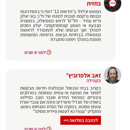
בחזית
הפוטש יצליח? ב'חדשות 12' דווח כי במסדרונות
הכנסת נרקמת תוכנית למינויו של ח"כ בוגי יעלון
מ'יש עתיד - תל"ם' לראש הממשלה, במסגרת
הצבעת אי האמון קונסטרוקטיבי. יעלון הסכים
למהלך תוך הבטחה שלא להתמודד לראשות
הממשלה בבחירות הבאות. הרשימה המשותפת
תומכת במהלך וימינה מתנגדת
לפני 6 שנים
זאב אלפרוביץ'
בקהילה
בקרוב בבתי הכנסת? טכנולוגיה חדשה מבקשת
לפתור את תופעת אי-עטיית המסכות במרחבים
ציבוריים. המכשיר החדש שכבר הוצב כפיילוט
בשורה של מגדלי משרדים מזהה אם עוברי אורח
עוטים מסכות. במקרה של הפרת ההנחיות נשמע
התקליט "עצור! נא לעטות מיידית מסיכה"
לכתבה במלואה >>
לפני 6 שנים