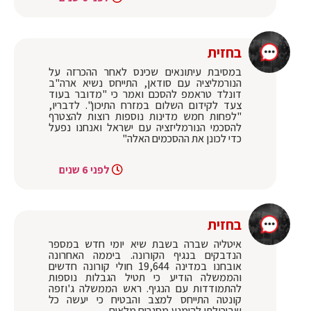
בחזית
במסיבת עיתונאים שכינס לאחר ההכרזה על
הנורמליציה עם סודאן, התייחס נשיא ארה"ב
דונלד טראמפ להסכם ואמר כי "מדובר בעוד
צעד לקידום השלום במזרח התיכון". לדבריו,
"לפחות חמש מדינות נוספות רוצות להצטרף
להסכמי הנורמליזציה עם ישראל ואנחנו נפעל
כדי לכונן את ההסכמים האלה"
לפני 6 שנים
בחזית
איטליה שברה בשבת שיא יומי חדש במספר
הנדבקים בנגיף הקורונה. ביממה האחרונה
אובחנו במדינה 19,644 חולי קורונה חדשים
והממשלה הודיע כי תטיל הגבלות נוספות
להתמודדות עם הנגיף. ראש הממשלה ג'וזפה
קונטה התייחס למצב והבטיח כי יעשה כל
שביכולתו להימנע מסגרים מלאים