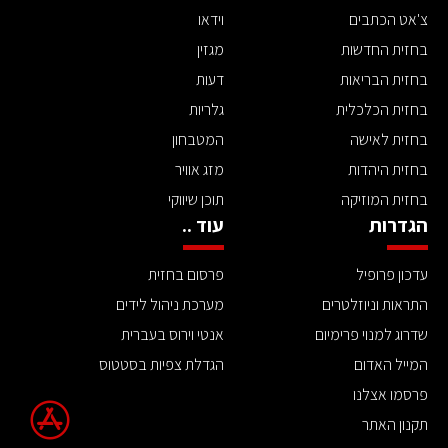
צ'אט הכתבים
וידאו
בחזית החדשות
מגזין
בחזית הבריאות
דעות
בחזית הכלכלית
גלריות
בחזית לאישה
המטבחון
בחזית היהדות
מזג אוויר
בחזית המוזיקה
תוכן שיווקי
הגדרות
עוד ..
עדכון פרופיל
פרסום בחזית
התראות וניוזלטרים
מערכת ניהול לידים
שדרוג למנוי פרימיום
אנטי וירוס בעברית
המייל האדום
הגדלת צפיות בסטטוס
פרסמו אצלנו
תקנון האתר