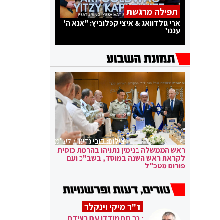
תפילה מרגשת
ארי גולדוואג & איצי קפלוביץ: "אנא ה'
עננו"
צילום:
קובי גדעון / לע"מ
ראש הממשלה בנימין נתניהו בהרמת כוסית
לקראת ראש השנה במוסד, בשב"כ ועם
פורום מטכ"ל
ד"ר מיקי וינקלר
: כך תתמודדו עם רעידת