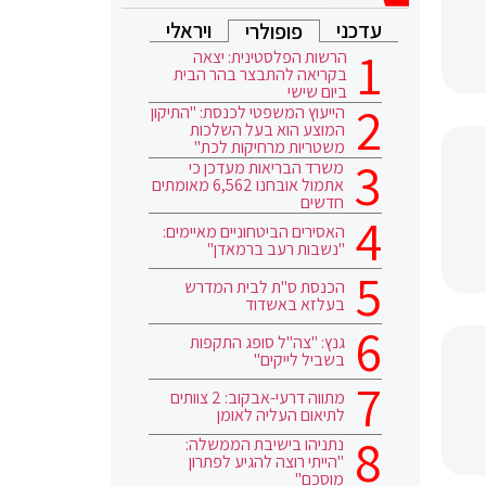
עדכני
ויראלי
פופולרי
הרשות הפלסטינית: יצאה
בקריאה להתבצר בהר הבית
ביום שישי
הייעוץ המשפטי לכנסת: "התיקון
המוצע הוא בעל השלכות
משטריות מרחיקות לכת"
משרד הבריאות מעדכן כי
אתמול אובחנו 6,562 מאומתים
חדשים
האסירים הביטחוניים מאיימים:
"נשבות רעב ברמאדן"
הכנסת ס"ת לבית המדרש
בעלזא באשדוד
גנץ: "צה"ל סופג התקפות
בשביל לייקים"
מתווה דרעי-אבקוב: 2 צוותים
לתיאום העליה לאומן
נתניהו בישיבת הממשלה:
"הייתי רוצה להגיע לפתרון
מוסכם"