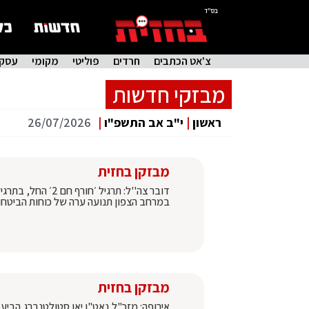
בס"ד
צ'אט הכתבים
חרדים
פוליטי
מקומי
עסקי
מבזקי חדשות
ראשון
|
י"ב אב התשפ"ו
|
26/07/2026
מבזקן בחזית
במרחב הצפון תנועה ערה של כוחות הביטחון. 
מבזקן בחזית
אירופה: מזכ"ל נאט"ו יאן סטולטנברג הביע