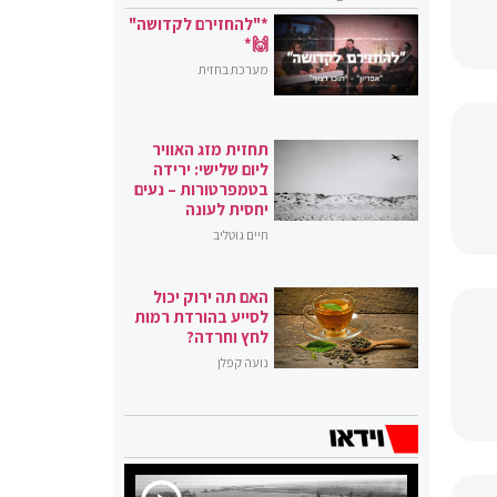
*"להחזירם לקדושה"
🙌*
מערכת בחזית
תחזית מזג האוויר
ליום שלישי: ירידה
בטמפרטורות – נעים
יחסית לעונה
חיים גוטליב
האם תה ירוק יכול
לסייע בהורדת רמות
לחץ וחרדה?
נועה קפלן