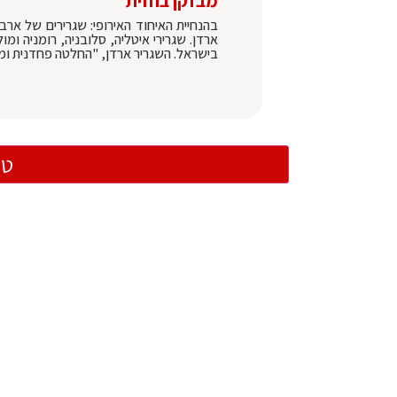
מבזקן בחזית
בהנחיית האיחוד האירופי: שגרירים של אר
ארדן. שגרירי איטליה, סלובניה, רומניה ו
בישראל. השגריר ארדן, "החלטה פחדנית ומבישה
טו