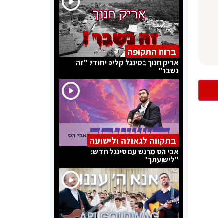
ברוח התקופה
אריק חנוך בסינגל קליפ יחודי: "זה
נשבר"
בתקווה לגאולה ולישועה
אבי הס מרגש עם סינגל חדש:
"לישועתך"