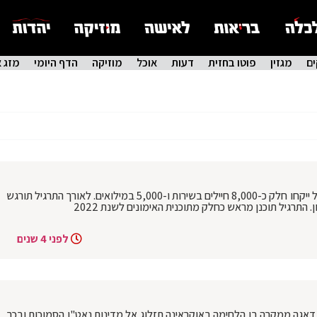
ם
מגזין
פוטו בחזית
דעות
אוכל
מוזיקה
הדף היומי
מזג א
דובר צה''ל: תרגיל ׳חורף חם 2׳ החל, בתרגיל ייקחו חלק כ-8,000 חיילים בשירות ו-5,000 במילואים. לאורך התרגיל תורגש
התרגיל תוכנן מראש כחלק מתוכנית האימונים לשנת 2022
לפני 4 שנים
 דאגה ממקרה בו הלחימה באוקראינה תזלוג אל מדינות נאט"ו הסמוכות ובכך