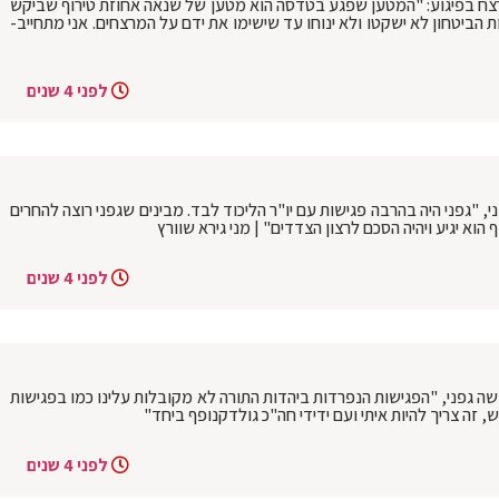
הנרצח בפיגוע: "המטען שפגע בטדסה הוא מטען של שנאה אחוזת טירוף שביקש
 הביטחון לא ישקטו ולא ינוחו עד שישימו את ידם על המרצחים. אני מתחייב-
לפני 4 שנים
ני, "גפני היה בהרבה פגישות עם יו"ר הליכוד לבד. מבינים שגפני רוצה להחרים
וא יגיע ויהיה הסכם לרצון הצדדים" | מני גירא שוורץ
לפני 4 שנים
משה גפני, "הפגישות הנפרדות ביהדות התורה לא מקובלות עלינו כמו בפגישות
, זה צריך להיות איתי ועם ידידי חה"כ גולדקנופף ביחד"
לפני 4 שנים