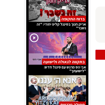
ברוח התקופה
אריק חנוך בסינגל קליפ יחודי: "זה
נשבר"
בתקווה לגאולה ולישועה
אבי הס מרגש עם סינגל חדש:
"לישועתך"
תפילה מרגשת