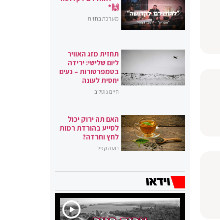
🙌*
מערכת בחזית
תחזית מזג האוויר
ליום שלישי: ירידה
בטמפרטורות – נעים
יחסית לעונה
חיים גוטליב
האם תה ירוק יכול
לסייע בהורדת רמות
לחץ וחרדה?
נועה קפלן