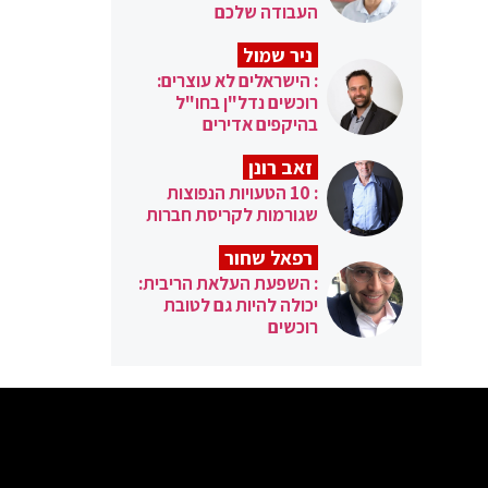
העבודה שלכם
ניר שמול
: הישראלים לא עוצרים:
רוכשים נדל"ן בחו"ל
בהיקפים אדירים
זאב רונן
: 10 הטעויות הנפוצות
שגורמות לקריסת חברות
רפאל שחור
: השפעת העלאת הריבית:
יכולה להיות גם לטובת
רוכשים