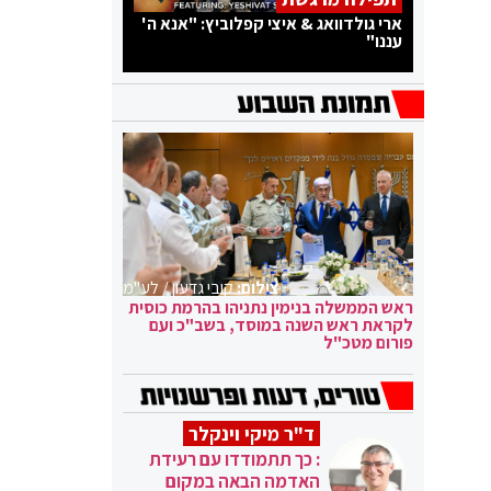
ארי גולדוואג & איצי קפלוביץ: "אנא ה'
עננו"
צילום:
קובי גדעון / לע"מ
ראש הממשלה בנימין נתניהו בהרמת כוסית
לקראת ראש השנה במוסד, בשב"כ ועם
פורום מטכ"ל
ד"ר מיקי וינקלר
: כך תתמודדו עם רעידת
האדמה הבאה במקום