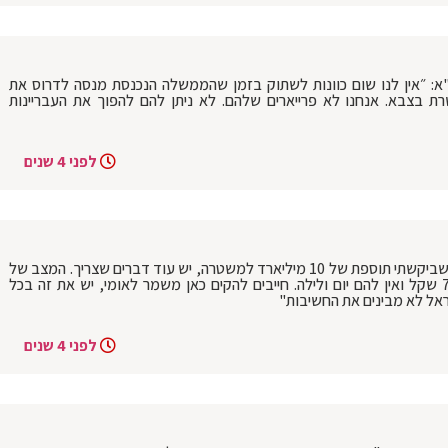
"א: ״אין לנו שום כוונות לשתוק בזמן שהממשלה הנכנסת מנסה לדרוס את
ת בצבא. אנחנו לא פרייארים שלהם. לא ניתן להם להפוך את העבריינות
לפני 4 שנים
השר המיועד חה״כ איתמר בן גביר: ״פורסם שביקשתי תוספת של 10 מיליארד למשטרה, יש עוד דברים שצריך. המצב של
המשטרה רע. יש שוטרים שמרוויחים 7,500 שקל ואין להם יום ולילה. חייבים להקים כאן משמר לאומי, יש את זה בכל
אל לא מבינים את החשיבות"
לפני 4 שנים