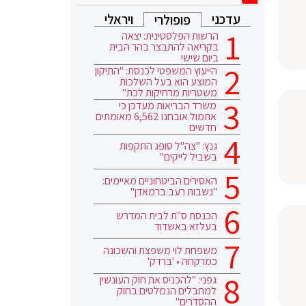
עדכני
ויראלי
פופולרי
הרשות הפלסטינית: יצאה
בקריאה להתבצר בהר הבית
ביום שישי
הייעוץ המשפטי לכנסת: "התיקון
המוצע הוא בעל השלכות
משטריות מרחיקות לכת"
משרד הבריאות מעדכן כי
אתמול אובחנו 6,562 מאומתים
חדשים
גנץ: "צה"ל סופג התקפות
בשביל לייקים"
האסירים הביטחוניים מאיימים:
"נשבות רעב ברמאדן"
הכנסת ס"ת לבית המדרש
בעלזא באשדוד
משפחת לוי משפצת והשכונה
כמרקחה • 'ברדק'
גפני: "להכניס את חוק העונשין
למחבלים הנמלטים בחוק
ההסדרים"