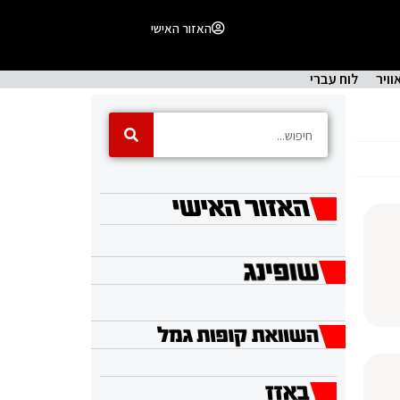
האזור האישי
וויר
לוח עברי