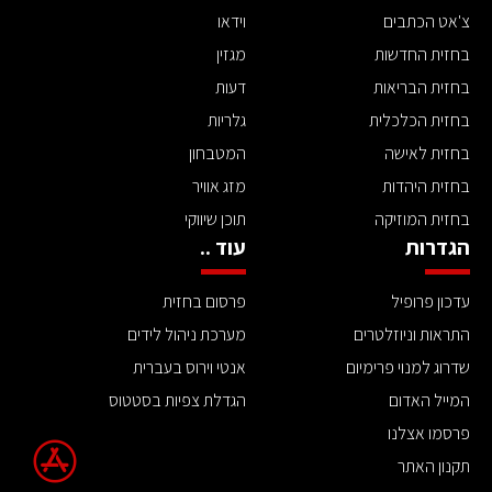
צ'אט הכתבים
וידאו
בחזית החדשות
מגזין
בחזית הבריאות
דעות
בחזית הכלכלית
גלריות
בחזית לאישה
המטבחון
בחזית היהדות
מזג אוויר
בחזית המוזיקה
תוכן שיווקי
הגדרות
עוד ..
עדכון פרופיל
פרסום בחזית
התראות וניוזלטרים
מערכת ניהול לידים
שדרוג למנוי פרימיום
אנטי וירוס בעברית
המייל האדום
הגדלת צפיות בסטטוס
פרסמו אצלנו
תקנון האתר