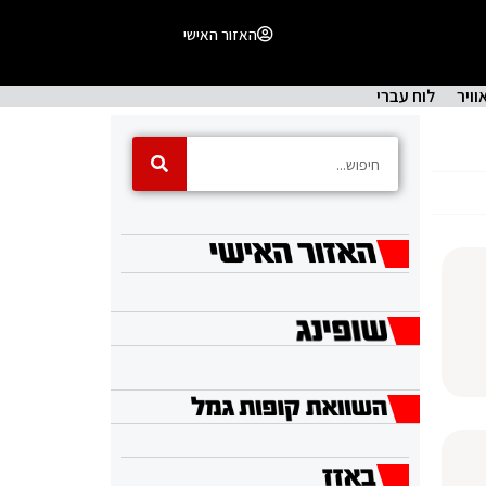
האזור האישי
וויר
לוח עברי