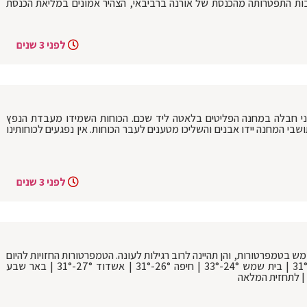
קבות התפטרותה מהכנסת של אורנה ברביבאי, הצהיר אמונים במליאת הכנסת
לפני 3 שנים
י חבלה במחנה הפליטים בלאטה ליד שכם. הכוחות השמידו מעבדת הנפץ
וש. תושבי המחנה יידו אבנים והשליכו מטענים לעבר הכוחות. אין נפגעים לכוחותינו
לפני 3 שנים
מש בטמפרטורות, והן תהיינה לרוב רגילות לעונה. הטמפרטורות החזויות להיום
בערים: ירושלים 20°-32° | בני ברק 26°-31° | בית שמש 24°-33° | חיפה 26°-31° | אשדוד 27°-31° | באר שבע