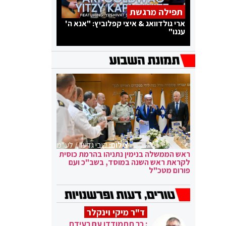
תפילה מרגשת
ארי גולדוואג & איצי קפלוביץ: "אנא ה'
עננו"
צילום:
קובי גדעון / לע"מ
ראש הממשלה בנימין נתניהו בהרמת כוסית
לקראת ראש השנה במוסד, בשב"כ ועם
פורום מטכ"ל
ד"ר מיקי וינקלר
: כך תתמודדו עם רעידת