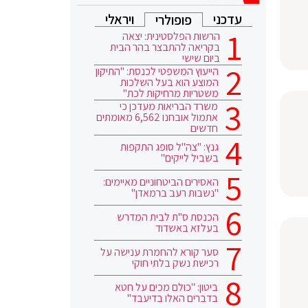
עדכני
ויראלי
פופולרי
הרשות הפלסטינית: יצאה
בקריאה להתבצר בהר הבית
ביום שישי
הייעוץ המשפטי לכנסת: "התיקון
המוצע הוא בעל השלכות
משטריות מרחיקות לכת"
משרד הבריאות מעדכן כי
אתמול אובחנו 6,562 מאומתים
חדשים
גנץ: "צה"ל סופג התקפות
בשביל לייקים"
האסירים הביטחוניים מאיימים:
"נשבות רעב ברמאדן"
הכנסת ס"ת לבית המדרש
בעלזא באשדוד
סער קורא להחמרת ענישה על
רכישת נשק בלתי חוקי
ביטון: "כולם מכים על חטא
בדברים האלו בדיעבד"