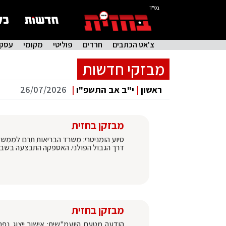
בס"ד
צ'אט הכתבים
חרדים
פוליטי
מקומי
עסקי
מבזקי חדשות
ראשון
|
י"ב אב התשפ"ו
|
26/07/2026
מבזקן בחזית
סיוע הומניטרי: משרד הבריאות תרם לממשלת 
דרך הגבול הפולני. האספקה התבצעה בשבוע
מבזקן בחזית
הודעה מטעם היועמ"שית: אישור ייצוג נפר