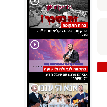
ברוח התקופה
אריק חנוך בסינגל קליפ יחודי: "זה
נשבר"
בתקווה לגאולה ולישועה
אבי הס מרגש עם סינגל חדש:
"לישועתך"