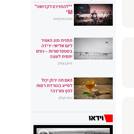
*"להחזירם לקדושה"
🙌*
מערכת בחזית
תחזית מזג האוויר
ליום שלישי: ירידה
בטמפרטורות – נעים
יחסית לעונה
חיים גוטליב
האם תה ירוק יכול
לסייע בהורדת רמות
לחץ וחרדה?
נועה קפלן