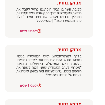
מבזקן בחזית
סביבת השר בן גביר: הופתענו כרגיל לקבל את
הודעת היועמ"שית דרך התקשורת. השר יקיים את
התהליך כנדרש וישמע את ניצב אשד "בלב
פתוח ובנפש חפצה" | מוטי קסטל
לפני 3 שנים
מבזקן בחזית
בדרך לנורמליזציה?: ראש הממשלה בנימין
נתניהו נפגש היום עם הסנטור לינדזי גרהאם,
בלשכת ראש הממשלה בירושלים. גרהאם,
"אמרתי לערב הסעודית שאני רוצה לשפר את
היחסים בינינו. עלינו לעשות זאת באופן שיניח את
דעתם של ידידינו בישראל"
לפני 3 שנים
מבזקן בחזית