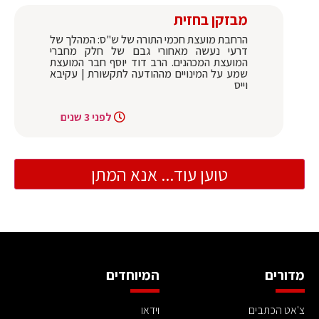
מבזקן בחזית
הרחבת מועצת חכמי התורה של ש"ס: המהלך של
דרעי נעשה מאחורי גבם של חלק מחברי
המועצת המכהנים. הרב דוד יוסף חבר המועצת
שמע על המינויים מההודעה לתקשורת | עקיבא
וייס
לפני 3 שנים
טוען עוד... אנא המתן
מדורים
המיוחדים
צ'אט הכתבים
וידאו