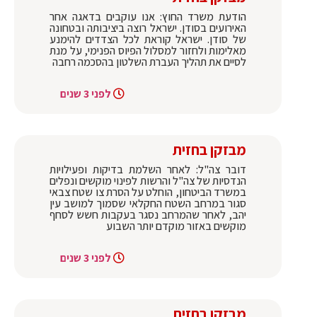
הודעת משרד החוץ: אנו עוקבים בדאגה אחר
האירועים בסודן. ישראל רוצה ביציבותה ובטחונה
של סודן. ישראל קוראת לכל הצדדים להימנע
מאלימות ולחזור למסלול הפיוס הפנימי, על מנת
לסיים את תהליך העברת השלטון בהסכמה רחבה
לפני 3 שנים
מבזקן בחזית
דובר צה"ל: לאחר השלמת בדיקות ופעילויות
הנדסיות של צה"ל והרשות לפינוי מוקשים ונפלים
במשרד הביטחון, הוחלט על הסרת צו שטח צבאי
סגור במרחב השטח החקלאי שסמוך למושב עין
יהב, לאחר שהמרחב נסגר בעקבות חשש לסחף
מוקשים באזור מוקדם יותר השבוע
לפני 3 שנים
מבזקן בחזית