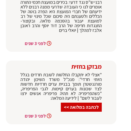
רבני ש"ס נגד דרעי: בכירים במועצת חכמי התורה
אומרים לנו כי העובדה שדרעי ממנה רבנים ללא
ידיעתם של חברי המועצת היא הפרה בוטה של
הכללים ולטענתם היה סיכום שכל מינוי של רב
למועצת יעבור בהסכמה מלאה. ובקיצור-
התנגדות חריפה של הרב דוד יוסף והרב ראובן
אלבז למהלך | יואלי ברים
לפני 3 שנים
מבזקן בחזית
"אצלי לא יתקבלו החלטות לטובת חרדים בגלל
היותי חרדי": מנכ"ל משרד השיכון יהודה
מורגנשטרן תומך בבניית ערים חרדיות חדשות
לצד שכונות בערים קיימות. לגבי הפריפריה,
"כשהפריפריה לא תהיה פריפריה אנשים ירצו
לעבור לשם" | לידיעה המלאה:
לכתבה במלואה >>
לפני 3 שנים