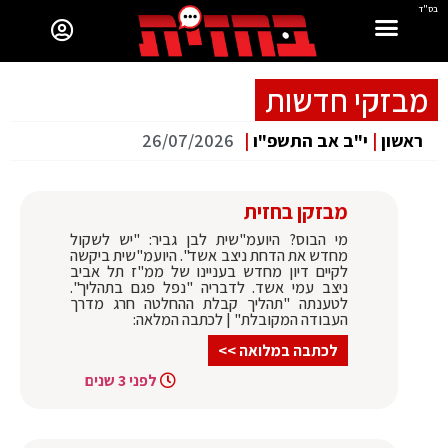
בס"ד
מבזקי חדשות
ראשון
|
י"ב אב התשפ"ו
|
26/07/2026
מבזקן בחזית
מי הבוס? היועמ"שית לבן גביר: "יש לשקול
מחדש את הדחת ניצב אשד". היועמ"שית ביקשה
לקיים דיון מחדש בעניינו של ממ"ז תל אביב
ניצב עמי אשד. לדבריה "נפל פגם בתהליך".
לטענתה "תהליך קבלת ההחלטה חרג מדרך
העבודה המקובלת" | לכתבה המלאה:
לכתבה במלואה >>
לפני 3 שנים