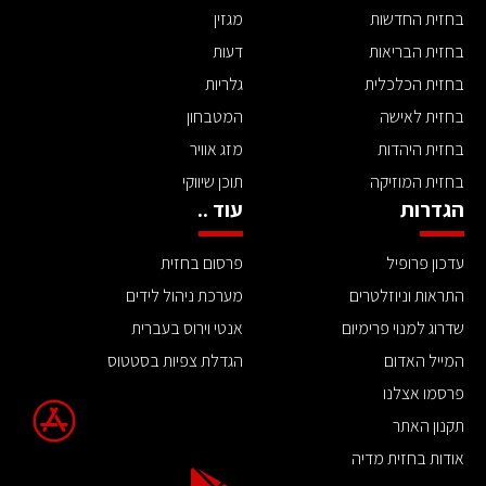
בחזית החדשות
מגזין
בחזית הבריאות
דעות
בחזית הכלכלית
גלריות
בחזית לאישה
המטבחון
בחזית היהדות
מזג אוויר
בחזית המוזיקה
תוכן שיווקי
הגדרות
עוד ..
עדכון פרופיל
פרסום בחזית
התראות וניוזלטרים
מערכת ניהול לידים
שדרוג למנוי פרימיום
אנטי וירוס בעברית
המייל האדום
הגדלת צפיות בסטטוס
פרסמו אצלנו
תקנון האתר
אודות בחזית מדיה