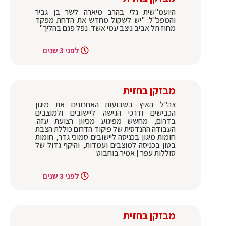
היועמ"שית גלי בהרב מיארה לשר בן גביר
והמפכ"ל: "יש לשקול מחדש את הדחת מפקד
מחוז תל אביב ניצב עמי אשד. נפל פגם בהליך"
לפני 3 שנים
מבזקן בחזית
צה"ל האיץ בשבועות האחרונים את מיגון
הכבישים ודרכי הגישה ליישובים ולמוצבים
בדרום, מחשש מפיגוע מכיוון רצועת עזה.
העבודה ההנדסית של פיקוד הדרום כוללת הצבת
חומות מיגון בכניסה ליישובים סמוכי גדר, חומות
בטון בכניסה למוצבים ועמדות, והיקף גדול של
סוללות עפר | אמיר בוחבוט
לפני 3 שנים
מבזקן בחזית