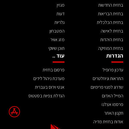
בחזית החדשות
מגזין
בחזית הבריאות
דעות
בחזית הכלכלית
גלריות
בחזית לאישה
המטבחון
בחזית היהדות
מזג אוויר
בחזית המוזיקה
תוכן שיווקי
הגדרות
עוד ..
עדכון פרופיל
פרסום בחזית
התראות וניוזלטרים
מערכת ניהול לידים
שדרוג למנוי פרימיום
אנטי וירוס בעברית
המייל האדום
הגדלת צפיות בסטטוס
פרסמו אצלנו
תקנון האתר
אודות בחזית מדיה