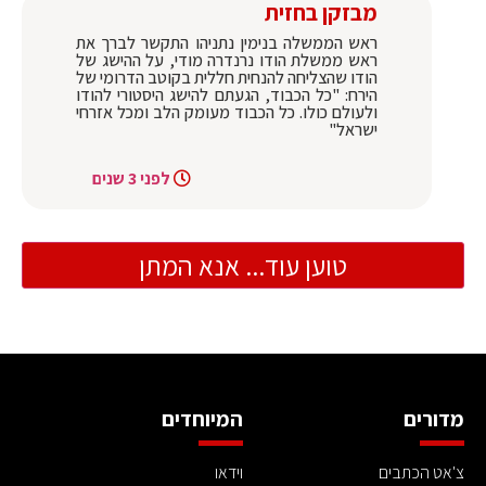
מבזקן בחזית
ראש הממשלה בנימין נתניהו התקשר לברך את
ראש ממשלת הודו נרנדרה מודי, על ההישג של
הודו שהצליחה להנחית חללית בקוטב הדרומי של
הירח: "כל הכבוד, הגעתם להישג היסטורי להודו
ולעולם כולו. כל הכבוד מעומק הלב ומכל אזרחי
ישראל"
לפני 3 שנים
טוען עוד... אנא המתן
מדורים
המיוחדים
צ'אט הכתבים
וידאו