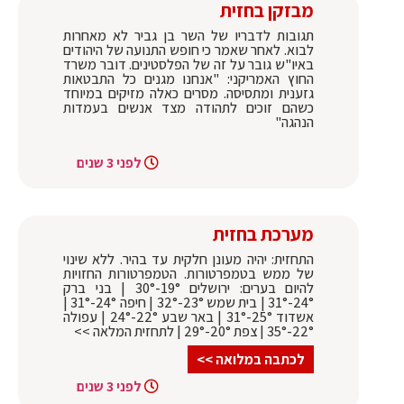
מבזקן בחזית
תגובות לדבריו של השר בן גביר לא מאחרות
לבוא. לאחר שאמר כי חופש התנועה של היהודים
באיו"ש גובר על זה של הפלסטינים. דובר משרד
החוץ האמריקני: "אנחנו מגנים כל התבטאות
גזענית ומתסיסה. מסרים כאלה מזיקים במיוחד
כשהם זוכים לתהודה מצד אנשים בעמדות
הנהגה"
לפני 3 שנים
מערכת בחזית
התחזית: יהיה מעונן חלקית עד בהיר. ללא שינוי
של ממש בטמפרטורות. הטמפרטורות החזויות
להיום בערים: ירושלים 19°-30° | בני ברק
24°-31° | בית שמש 23°-32° | חיפה 24°-31° |
אשדוד 25°-31° | באר שבע 22°-24° | עפולה
22°-35° | צפת 20°-29° | לתחזית המלאה >>
לכתבה במלואה >>
לפני 3 שנים