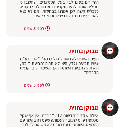
ההדורים בינינו לבין בעלי הסמינרים, שחשבו כי
מפלים אותם לרעה תקציבית. אנחנו לפני תקופה
כלכלית קשה. לכן אמרנו בבחירות: 'אם לא נצא
להצביע יכו בנו. חשבו שאנחנו ממציאים'"
לפני 5 שנים
מבזקן בחזית
העיתונאית איילה חסון ל'קול ברמה': "אם ברע"מ
יגישו תביעה נגדי, היא לא תהיה 'תביעת דיבה',
היא תהיה תביעת השתקה. אני אשמח שיבדקו את
הדברים"
לפני 5 שנים
מבזקן בחזית
איילת שקד ב'חדשות 12': "ביררנו. אין אף שקל
מכספי רע"מ שעובר לעמותה שעמדה בקשר עם
החמאס. השותפות עם רע"מ לא פשוטה לכולנו"