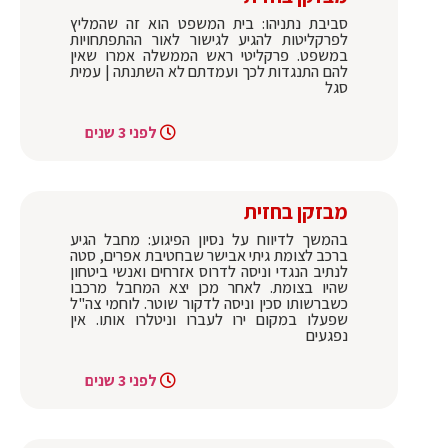
סביבת נתניהו: בית המשפט הוא זה שהמליץ
לפרקליטות להגיע לגישור לאור ההתפתחויות
במשפט. פרקליטי ראש הממשלה אמרו שאין
להם התנגדות לכך ועמדתם לא השתנתה | עמית
סגל
לפני 3 שנים
מבזקן בחזית
בהמשך לדיווח על נסיון הפיגוע: מחבל הגיע
ברכב לצומת גיתי אבישר שבחטיבת אפרים, סטה
לנתיב הנגדי וניסה לדרוס אזרחים ואנשי ביטחון
שהיו בצומת. לאחר מכן יצא המחבל מרכבו
כשברשותו סכין וניסה לדקור שוטר. לוחמי צה"ל
שפעלו במקום ירו לעברו וניטלרו אותו. אין
נפגעים
לפני 3 שנים