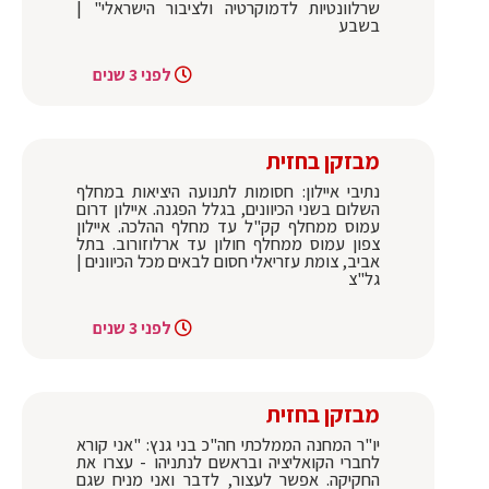
שרלוונטיות לדמוקרטיה ולציבור הישראלי" |
בשבע
לפני 3 שנים
מבזקן בחזית
נתיבי איילון: חסומות לתנועה היציאות במחלף
השלום בשני הכיוונים, בגלל הפגנה. איילון דרום
עמוס ממחלף קק"ל עד מחלף ההלכה. איילון
צפון עמוס ממחלף חולון עד ארלוזורוב. בתל
אביב, צומת עזריאלי חסום לבאים מכל הכיוונים |
גל"צ
לפני 3 שנים
מבזקן בחזית
יו"ר המחנה הממלכתי חה"כ בני גנץ: "אני קורא
לחברי הקואליציה ובראשם לנתניהו - עצרו את
החקיקה. אפשר לעצור, לדבר ואני מניח שגם