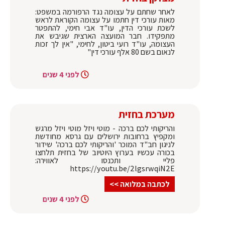
לאחר שחתם על עצומה נגד הרפורמה במשפט:
מאות עורכי דין חתמו על עצומה הקוראת לראש
לשכת עורכי הדין, עו"ד אבי חימי, להתפטר
מתפקידו. חבר המועצה הארצית שגיבש את
העצומה, עו"ד רועי ביטון, לחימי, "אין לך זכות
לנאום בשם 80 אלף עורכי דין"
לפני 4 שנים
מערכת בחזית
והריקותי לכם ברכה - מוטי ויזל מוטי ויזל מרגש
ומקפיץ ברחובות ירושלים עם גרסא מחודשת
לניגון חב"ד המוכר 'והריקותי לכם ברכה' שידור
בכורה עכשיו בערוץ היוטיוב של בחזית תלחצו
פליי ותכנסו לאווירה:
https://youtu.be/2lgsrwqiN2E
לכתבה במלואה >>
לפני 4 שנים