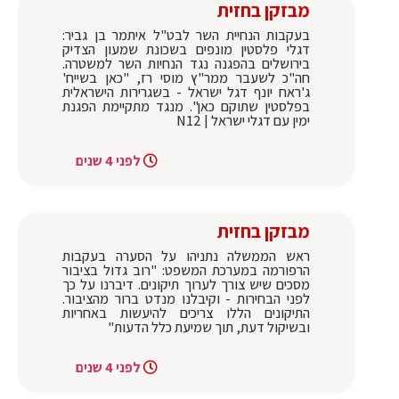
מבזקן בחזית
בעקבות הנחיית השר לבט"ל איתמר בן גביר:
דגלי פלסטין מונפים בשכונת שמעון הצדיק
בירושלים בהפגנה נגד הנחיות השר למשטרה.
חה"כ לשעבר ממר"ץ מוסי רז, "כאן בשייח'
ג'ראח יונף דגל ישראל - בשגרירות הישראלית
בפלסטין שתוקם כאן". מנגד מתקיימת הפגנת
ימין עם דגלי ישראל | N12
לפני 4 שנים
מבזקן בחזית
ראש הממשלה נתניהו על הסערה בעקבות
הרפורמה במערכת המשפט: "רוב גדול בציבור
מסכים שיש צורך לערוך תיקונים. דיברנו על כך
לפני הבחירות - וקיבלנו מנדט ברור מהציבור.
התיקונים הללו צריכים להיעשות באחריות
ובשיקול דעת, תוך שמיעת כלל הדעות"
לפני 4 שנים