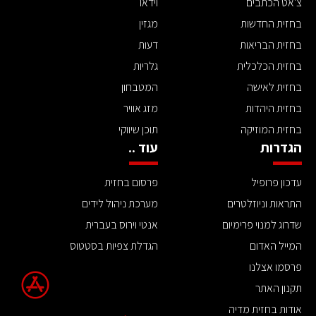
צ'אט הכתבים
וידאו
בחזית החדשות
מגזין
בחזית הבריאות
דעות
בחזית הכלכלית
גלריות
בחזית לאישה
המטבחון
בחזית היהדות
מזג אוויר
בחזית המוזיקה
תוכן שיווקי
הגדרות
עוד ..
עדכון פרופיל
פרסום בחזית
התראות וניוזלטרים
מערכת ניהול לידים
שדרוג למנוי פרימיום
אנטי וירוס בעברית
המייל האדום
הגדלת צפיות בסטטוס
פרסמו אצלנו
תקנון האתר
אודות בחזית מדיה