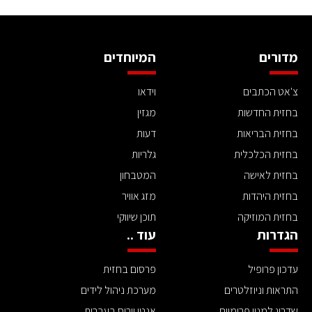
מדורים
המיוחדים
צ'אט הכתבים
וידאו
בחזית החדשות
מגזין
בחזית הבריאות
דעות
בחזית הכלכלית
גלריות
בחזית לאישה
המטבחון
בחזית היהדות
מזג אוויר
בחזית המוזיקה
תוכן שיווקי
הגדרות
עוד ..
עדכון פרופיל
פרסום בחזית
התראות וניוזלטרים
מערכת ניהול לידים
שדרוג למנוי פרימיום
אנטי וירוס בעברית