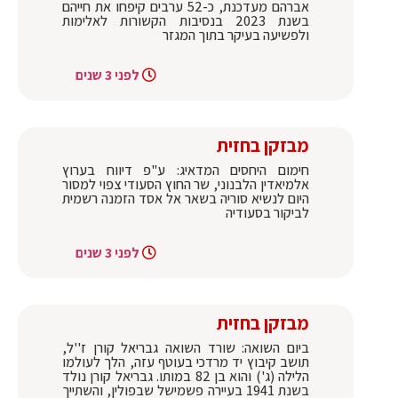
אברהם מעדכנת, כ-52 ערבים קיפחו את חייהם
בשנת 2023 בנסיבות הקשורות לאלימות
ולפשיעה בעיקר בתוך המגזר
לפני 3 שנים
מבזקן בחזית
חימום היחסים המדאיג: ע"פ דיווח בערוץ
אלמיאדין הלבנוני, שר החוץ הסעודי צפוי למסור
היום לנשיא סוריה בשאר אל אסד הזמנה רשמית
לביקור בסעודיה
לפני 3 שנים
מבזקן בחזית
ביום השואה: שורד השואה גבריאל קורן ז''ל,
תושב קיבוץ יד מרדכי בעוטף עזה, הלך לעולמו
הלילה (ג') והוא בן 82 במותו. גבריאל קורן נולד
בשנת 1941 בעיירה פשמישל שבפולין, והשתייך