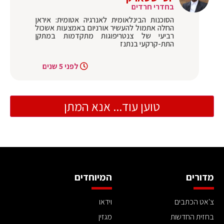
בחדרי חרדים
‏הסוכנות הבינלאומית לאנרגיה אטומית: איראן
החלה אתמול להעשיר אורניום באמצעות אשכול
רביעי של צנטריפוגות מתקדמות במתקן
התת-קרקעי בנתנז
לפני 5 שנים
טוען עוד... אנא המתן
מדורים
המיוחדים
צ'אט הכתבים
וידאו
בחזית החדשות
מגזין