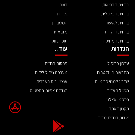
בחזית הבריאות
דעות
בחזית הכלכלית
גלריות
בחזית לאישה
המטבחון
בחזית היהדות
מזג אוויר
בחזית המוזיקה
תוכן שיווקי
הגדרות
עוד ..
עדכון פרופיל
פרסום בחזית
התראות וניוזלטרים
מערכת ניהול לידים
שדרוג למנוי פרימיום
אנטי וירוס בעברית
המייל האדום
הגדלת צפיות בסטטוס
פרסמו אצלנו
תקנון האתר
אודות בחזית מדיה