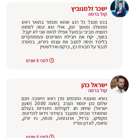
ישכר זלמנוביץ
קול ברמה
‏בנט מנצל כל רגע שהוא מוכתר בתואר ראש
ממשלה ומושך זמן, אולי הוא ינסה לסחוט
רוטציה מביבי ובפועל אפילו להיות שני לא יקבל.
בסוף, יקח את חבילת השריונים והמתפקדים
בליכוד וינסה למצב את עצמו כיורש, במטרה
לגבור על חבורת כץ, ברקת ואדלשטיין
לפני 5 שנים
ישראל כהן
קול ברמה
‏נשיא מועצת החכמים מרן ראש הישיבה חכם
שלום כהן ימסור הערב בשעה 20:00 (שעון
ישראל) שיחת חג לקהילות היהודיות בעולם
שתשודר מביתו ותועבר בשידור וידאו למדינות:
מקסיקו, ברזיל, ארגנטינה, פנמה, ניו יורק,
מיאמי, לונדון ופריז
לפני 5 שנים