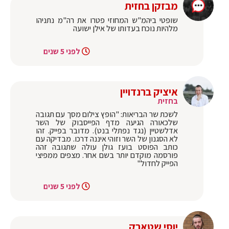
מבזקן בחזית
‏שופטי ביהמ"ש המחוזי פטרו את רה"מ נתניהו
מלהיות נוכח בעדותו של אילן ישועה
לפני 5 שנים
איציק ברנדויין
בחזית
לשכת שר הבריאות: "הופץ צילום מסך עם תגובה
שלכאורה הגיעה מדף הפייסבוק של השר
אדלשטיין (נגד נפתלי בנט). מדובר בפייק. זהו
לא הסגנון של השר וזוהי איננה דרכו. מבדיקה עם
כותב הפוסט בועז גולן עולה שתגובה זהה
פורסמה מוקדם יותר בשם אחר. מצפים ממפיצי
הפייק לחדול"
לפני 5 שנים
יוסי שטארק