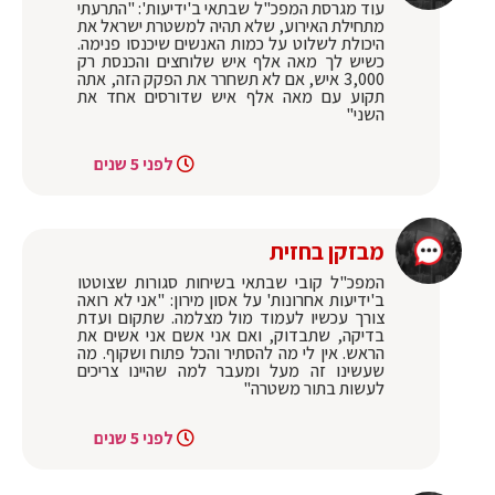
עוד מגרסת המפכ"ל שבתאי ב'ידיעות': "התרעתי
מתחילת האירוע, שלא תהיה למשטרת ישראל את
היכולת לשלוט על כמות האנשים שיכנסו פנימה.
כשיש לך מאה אלף איש שלוחצים והכנסת רק
3,000 איש, אם לא תשחרר את הפקק הזה, אתה
תקוע עם מאה אלף איש שדורסים אחד את
השני"
לפני 5 שנים
מבזקן בחזית
המפכ"ל קובי שבתאי בשיחות סגורות שצוטטו
ב'ידיעות אחרונות' על אסון מירון: "אני לא רואה
צורך עכשיו לעמוד מול מצלמה. שתקום ועדת
בדיקה, שתבדוק, ואם אני אשם אני אשים את
הראש. אין לי מה להסתיר והכל פתוח ושקוף. מה
שעשינו זה מעל ומעבר למה שהיינו צריכים
לעשות בתור משטרה"
לפני 5 שנים