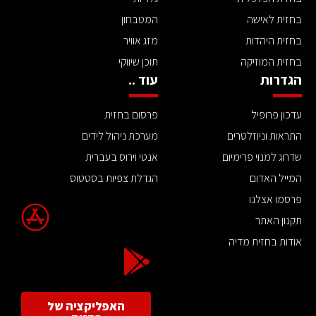
בחזית לאישה
המטבחון
בחזית היהדות
מזג אוויר
בחזית המוזיקה
תוכן שיווקי
הגדרות
עוד ..
עדכון פרופיל
פרסום בחזית
התראות וניוזלטרים
מערכת ניהול לידים
שדרוג למנוי פרימיום
אנטי וירוס בעברית
המייל האדום
הגדלת צפיות בסטטוס
פרסמו אצלנו
תקנון האתר
אודות בחזית מדיה
האפליקציה של