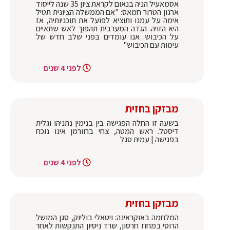
אסמאעיל הניה בנאום לקראת ציון 35 שנה לייסוד
ארגון הטרור חמאס: "אם הממשלה הציונית תטיל
אימה על עמנו ותוציא לפועל את תוכניותיה, אז
היא הזויה. הגדה המערבית תהפוך לאש שתאיים
על הכיבוש. אנו עומדים בפני שלב חדש של
עימות עם הכיבוש"
לפני 4 שנים
מבזקן בחזית
בשעה זו החלה הפגישה בין בנימין נתניהו וגלית
דיסטל. ראש המטה, צחי ברוורמן אינו נוכח
בפגישה | עמית סגל
לפני 4 שנים
מבזקן בחזית
המלחמה באוקראינה: ויטאלי בוליוק, סגן המושל
הרוסי במחוז חרסון, שרד ניסיון התנקשות לאחר