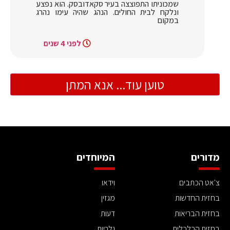
שמכוניתו התפוצצה בעיר סקאדובסק. הוא נפצע
ונלקח לבית החולים. הנהג שהיה עימו נהרג
במקום
לפני 4 שנים
טוען עוד... אנא המתן
מדורים
המיוחדים
צ'אט הכתבים
וידאו
בחזית החדשות
מגזין
בחזית הבריאות
דעות
בחזית הכלכלית
גלריות