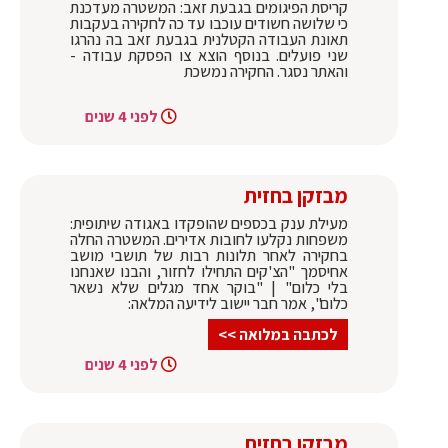
קריסת הפיגומים בגבעת זאב: המשטרה מעדכנת
כי שלושה חשודים עוכבו עד כה לחקירה בעקבות
תאונת העבודה הקטלנית בגבעת זאב בה נהרגו
שני פועלים. בנוסף הוצא צו הפסקת עבודה -
והאתר נסגר. החקירה נמשכת
לפני 4 שנים
מבזקן בחזית
מעילת ענק בכספים שהופקדו באגודה שיתופית:
משפחות נקלעו לחובות אדירים. המשטרה החלה
בחקירה לאחר תלונות רבות של תושבי מושב
אחיסמך "הצ'קים התחילו לחזור, והבנו שאנחנו
בלי כלום" | "בוקר אחד מגלים שלא נשאר
כלום", אמר חבר יישוב לידיעה המלאה:
לכתבה במלואה >>
לפני 4 שנים
מבזקן בחזית