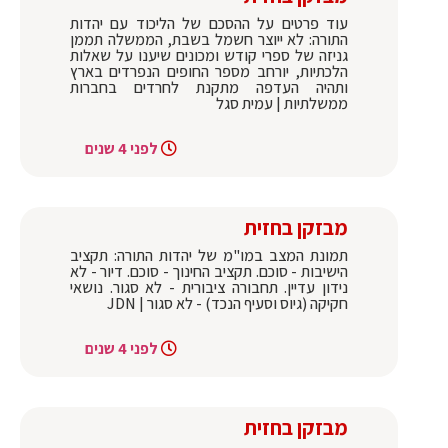
עוד פרטים על ההסכם של הליכוד עם יהדות
התורה: לא ייוצר חשמל בשבת, הממשלה תממן
גניזה של ספרי קודש ומכונים שיענו על שאלות
הלכתיות, יורחב מספר החופים הנפרדים בארץ
ותהיה העדפה מתקנת לחרדים בחברות
ממשלתיות | עמית סגל
לפני 4 שנים
מבזקן בחזית
תמונת המצב במו"מ של יהדות התורה: תקציב
הישיבות - סוכם. תקציב החינוך - סוכם. דיור - לא
נידון עדיין. תחבורה ציבורית - לא סגור. נושאי
חקיקה (גיוס וסעיף הנכד) - לא סגור | JDN
לפני 4 שנים
מבזקן בחזית