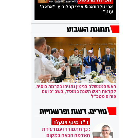
ארי גולדוואג & איצי קפלוביץ: "אנא ה'
עננו"
צילום:
קובי גדעון / לע"מ
ראש הממשלה בנימין נתניהו בהרמת כוסית
לקראת ראש השנה במוסד, בשב"כ ועם
פורום מטכ"ל
ד"ר מיקי וינקלר
: כך תתמודדו עם רעידת
האדמה הבאה במקום