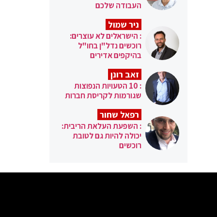
העבודה שלכם
ניר שמול
: הישראלים לא עוצרים:
רוכשים נדל"ן בחו"ל
בהיקפים אדירים
זאב רונן
: 10 הטעויות הנפוצות
שגורמות לקריסת חברות
רפאל שחור
: השפעת העלאת הריבית:
יכולה להיות גם לטובת
רוכשים