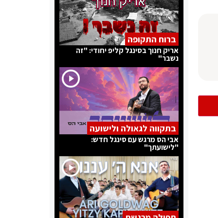
ברוח התקופה
אריק חנוך בסינגל קליפ יחודי: "זה
נשבר"
בתקווה לגאולה ולישועה
אבי הס מרגש עם סינגל חדש:
"לישועתך"
תפילה מרגשת