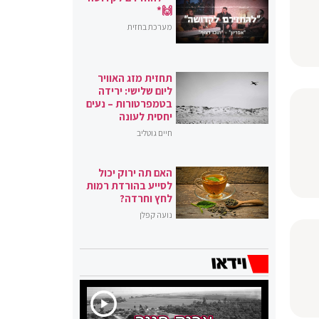
🙌*
מערכת בחזית
תחזית מזג האוויר
ליום שלישי: ירידה
בטמפרטורות – נעים
יחסית לעונה
חיים גוטליב
האם תה ירוק יכול
לסייע בהורדת רמות
לחץ וחרדה?
נועה קפלן