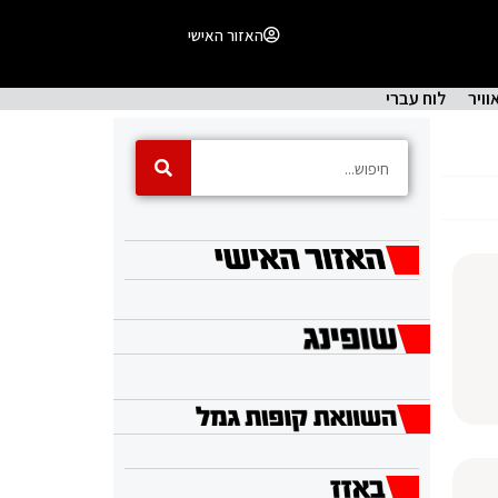
האזור האישי
וויר
לוח עברי