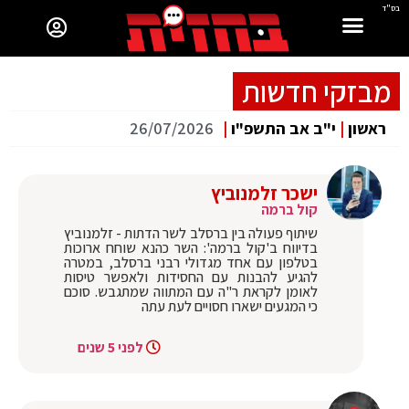
בס"ד
מבזקי חדשות
ראשון
|
י"ב אב התשפ"ו
|
26/07/2026
ישכר זלמנוביץ
קול ברמה
שיתוף פעולה בין ברסלב לשר הדתות - זלמנוביץ
בדיווח ב'קול ברמה': השר כהנא שוחח ארוכות
בטלפון עם אחד מגדולי רבני ברסלב, במטרה
להגיע להבנות עם החסידות ולאפשר טיסות
לאומן לקראת ר"ה עם המתווה שמתגבש. סוכם
כי המגעים ישארו חסויים לעת עתה
לפני 5 שנים