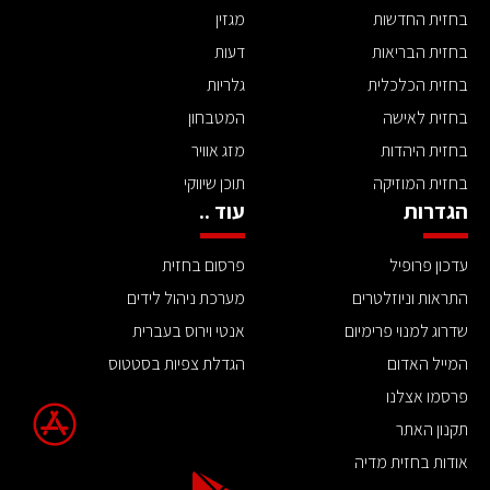
בחזית החדשות
מגזין
בחזית הבריאות
דעות
בחזית הכלכלית
גלריות
בחזית לאישה
המטבחון
בחזית היהדות
מזג אוויר
בחזית המוזיקה
תוכן שיווקי
הגדרות
עוד ..
עדכון פרופיל
פרסום בחזית
התראות וניוזלטרים
מערכת ניהול לידים
שדרוג למנוי פרימיום
אנטי וירוס בעברית
המייל האדום
הגדלת צפיות בסטטוס
פרסמו אצלנו
תקנון האתר
אודות בחזית מדיה