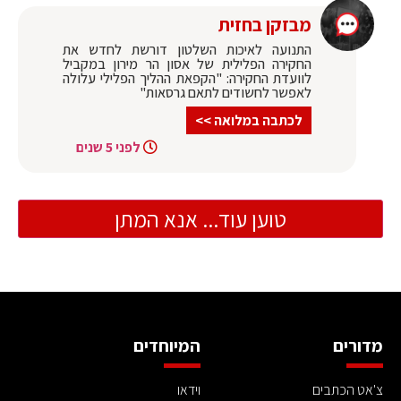
מבזקן בחזית
התנועה לאיכות השלטון דורשת לחדש את
החקירה הפלילית של אסון הר מירון במקביל
לוועדת החקירה: "הקפאת ההליך הפלילי עלולה
לאפשר לחשודים לתאם גרסאות"
לכתבה במלואה >>
לפני 5 שנים
טוען עוד... אנא המתן
מדורים
המיוחדים
צ'אט הכתבים
וידאו