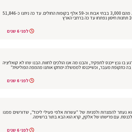
‏74,056 בני אדם חוסנו אתמול נגד קורונה. מהם 3,000 בבתי אבות וכ-59 אלף בקופות החולים. עד כה ניתנו כ-51,846
לפני 6 שנים
גע בו גנץ ייכנס לתפקיד, והבנו מה אנו הולכים לחוות. הבנו שזו לא קואליציה
בה כתקופת מעבר, וכשייכנסו לממשלה ימחקו אותנו מהמפה הפוליטית"
לפני 6 שנים
א נעתר להפצרות ולפניות של "עשרות אלפי פעילי ליכוד", שדורשים ממנו
כנסת. עם פרישתו של אלקין, קרא הוא הבא בתור ברשימה.
לפני 6 שנים