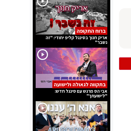
ברוח התקופה
אריק חנוך בסינגל קליפ יחודי: "זה
נשבר"
בתקווה לגאולה ולישועה
אבי הס מרגש עם סינגל חדש:
"לישועתך"