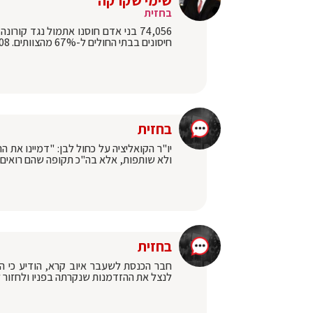
שימי שקרקה
בחזית
חיסונים בבתי החולים ל-67% מהצוותים. 108 תחנות חיסון נפתחו עד כה ברחבי הארץ
בחזית
יו"ר הקואליציה על כחול לבן: "דמיינו את הר
ולא שותפות, אלא בה"כ תקופה שהם רואים 
בחזית
חבר הכנסת לשעבר איוב קרא, הודיע כי הו
לנצל את ההזדמנות שנקרתה בפניו ולחזור ל