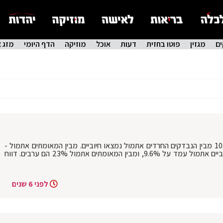
ם
מגזין
פוטו בחזית
דעות
אוכל
מוזיקה
הדף היומי
מזג א
‏נתונים תחלואת קורונה על פי מגזרים: 10.3% מבין הנבדקים החרדים אתמול נמצאו חיוביים. מבין המאומתים אתמול -
22% הם חרדים. במגזר הערבי שיעור החיוביים אתמול עמד על 9.6%, ומבין המאומתים אתמול 23% הם ערבים. דווח
לפני 6 שנים