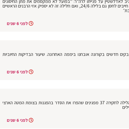
 לאדלשטיין על פנייתו לרה"ר: ''בפועל לא ממקסמים את מתן החיסונים
בשאר השבוע. לאור 'הדחיפות' הפתאומית חייבים לחסן גם בלילה 24/6, ואם חלילה זה לא יספיק אזי הרבנים הראשיים
בת״
לפני 6 שנים
משרד הבריאות להבוקר: 3,958 נדבקים חדשים בקורונה אובחנו ביממה האחרונה. שיעור הבדיקות החיוביות
לפני 6 שנים
מחאות הימין בירושלים: המשטרה עיכבה הלילה לחקירה 37 מפגינים שהפרו את הסדר בהפגנות בצומת המטה הארצי
לפני 6 שנים