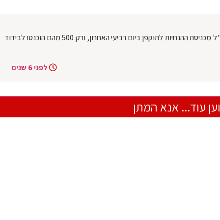
הנחיות המוטציה: כ- 4000 נוסעים שבו מחו''ל מכניסת ההנחיות לתוקפן ביום רביעי האחרון, ורק 500 מהם הוכנסו לבידוד
לפני 6 שנים
ען עוד... אנא המתן