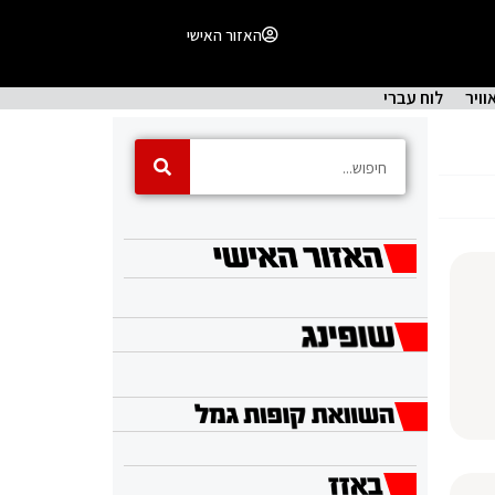
האזור האישי
וויר
לוח עברי