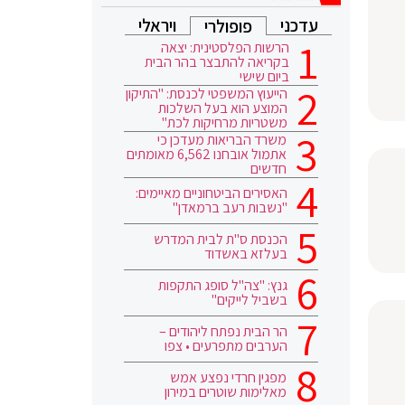
עדכני
ויראלי
פופולרי
הרשות הפלסטינית: יצאה
בקריאה להתבצר בהר הבית
ביום שישי
הייעוץ המשפטי לכנסת: "התיקון
המוצע הוא בעל השלכות
משטריות מרחיקות לכת"
משרד הבריאות מעדכן כי
אתמול אובחנו 6,562 מאומתים
חדשים
האסירים הביטחוניים מאיימים:
"נשבות רעב ברמאדן"
הכנסת ס"ת לבית המדרש
בעלזא באשדוד
גנץ: "צה"ל סופג התקפות
בשביל לייקים"
הר הבית נפתח ליהודים –
הערבים מתפרעים • צפו
מפגין חרדי נפצע אמש
מאלימות שוטרים במירון