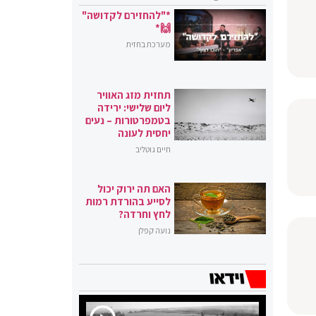
*"להחזירם לקדושה"
🙌*
מערכת בחזית
תחזית מזג האוויר
ליום שלישי: ירידה
בטמפרטורות – נעים
יחסית לעונה
חיים גוטליב
האם תה ירוק יכול
לסייע בהורדת רמות
לחץ וחרדה?
נועה קפלן