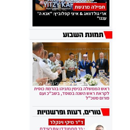
תפילה מרגשת
ארי גולדוואג & איצי קפלוביץ: "אנא ה'
עננו"
צילום:
קובי גדעון / לע"מ
ראש הממשלה בנימין נתניהו בהרמת כוסית
לקראת ראש השנה במוסד, בשב"כ ועם
פורום מטכ"ל
ד"ר מיקי וינקלר
: כך תתמודדו עם רעידת