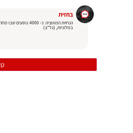
בחזית
במלוניות, (גל"צ)
טו