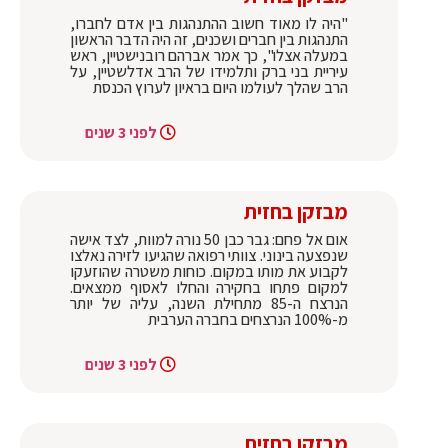
"היה לו מאוד חשוב ההתנהגות בין אדם לחברו,
התנהגות בין חברים ושכנים, זה היה הדבר הראשון
במעלה אצלו", כך אמר אברהם רובנישטיין, ראש
עיריית בני ברק ותלמידו של הרב אדלשטיין, על
הרב שהלך לעולמו היום בראיון לערוץ הכנסת
לפני 3 שנים
מבזקן בחזית
אום אל פחם: גבר כבן 50 נורה למוות, לצד אישה
שנפצעה בינוני. צוותי רפואה שהגיעו לזירה נאלצו
לקבוע את מותו במקום. כוחות משטרה שהוזעקו
למקום פתחו בחקירה והחלו לאסוף ממצאים.
הנרצח ה-85 מתחילת השנה, עליה של יותר
מ-100% הנרצחים בחברה הערבית
לפני 3 שנים
מבזקן בחזית