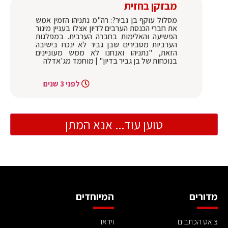
מבזקן בחזית
מסלול עוקף בן גביר?: רה"מ נתניהו הזמין אמש
את חברי הכנסת הערבים לדיון אצלו בעניין מיגור
הפשיעה והאלימות בחברה הערבית. במפלגות
הערביות מסבירים שבן גביר לא ינכח בישיבה
הזאת, "נתניהו ואנחנו לא ממש מעוניינים
בנוכחות של בן גביר בדיון" | מוחמד מג'אדלה
לפני 3 שנים
טוען עוד... אנא המתן
מדורים
המיוחדים
צ'אט הכתבים
וידאו