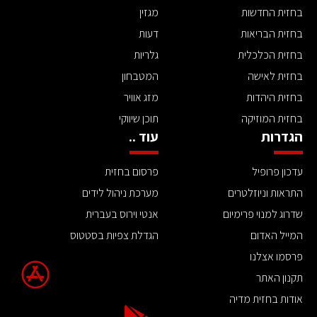
בחזית החדשות
מגזין
בחזית הבריאות
דעות
בחזית הכלכלית
גלריות
בחזית לאישה
המטבחון
בחזית היהדות
מזג אוויר
בחזית המוזיקה
תוכן שיווקי
הגדרות
עוד ..
עדכון פרופיל
פרסום בחזית
התראות וניוזלטרים
מערכת ניהול לידים
שדרוג למנוי פרימיום
אנטי וירוס בעברית
המייל האדום
הגדלת צפיות בסטטוס
פרסמו אצלנו
תקנון האתר
אודות בחזית מדיה