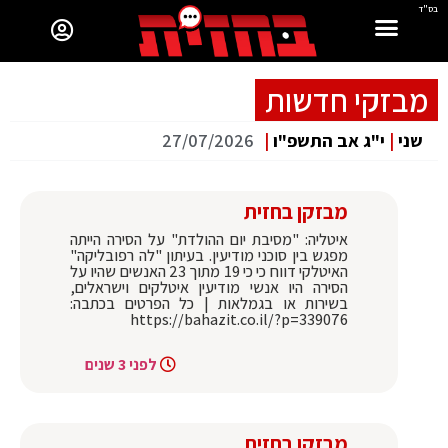
בס"ד
מבזקי חדשות
שני
|
י"ג אב התשפ"ו
|
27/07/2026
מבזקן בחזית
איטליה: "מסיבת יום ההולדת" על הסירה הייתה
מפגש בין סוכני מודיעין. בעיתון "לה רפובליקה"
האיטלקי דווח כי כי 19 מתוך 23 האנשים שהיו על
הסירה היו אנשי מודיעין איטלקים וישראלים,
בשירות או בגמלאות | כל הפרטים בכתבה:
https://bahazit.co.il/?p=339076
לפני 3 שנים
מבזקן בחזית