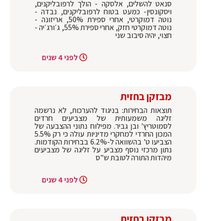
סנאט להשלים, אלסקה - הולך לרפובליקנים,
ויסקונסין- כמעט בטוח לרפובליקנים, נבדה -
נוטה דמוקרטי, אחרי ספירת 50%, אריזונה -
נוטה דמוקרטי חזק, אחרי ספירת 55%, ג׳ורג׳יה -
חצוי, יהיה סיבוב שני
לפני 4 שנים
מבזקן בחזית
תוצאות הבחירות: בניגוד להערכות, לא נרשמה
זליגה משמעותית של מצביעים חרדים
לסמוטריץ' ובן גביר. מפילוח נתוני ההצבעה של
המכון החרדי למחקרי מדיניות עולה כי רק 5.5%
הצביעו ט' בהשוואה ל-6.2% בבחירות הקודמות.
נתון מרכזי נוסף מצביע על זליגה של מצביעים
מיהדות התורה לטובת ש"ס
לפני 4 שנים
מבזקן בחזית