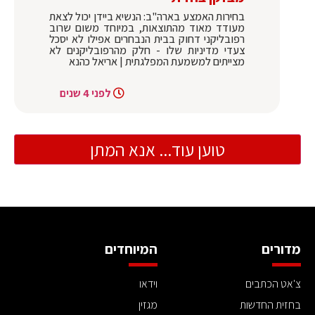
בחירות האמצע בארה"ב: הנשיא ביידן יכול לצאת
מעודד מאוד מהתוצאות, במיוחד משום שרוב
רפובליקני דחוק בבית הנבחרים אפילו לא יסכל
צעדי מדיניות שלו - חלק מהרפובליקנים לא
מצייתים למשמעת המפלגתית | אריאל כהנא
לפני 4 שנים
טוען עוד... אנא המתן
מדורים
המיוחדים
צ'אט הכתבים
וידאו
בחזית החדשות
מגזין