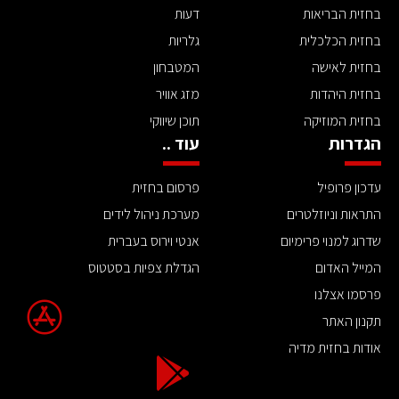
בחזית הבריאות
דעות
בחזית הכלכלית
גלריות
בחזית לאישה
המטבחון
בחזית היהדות
מזג אוויר
בחזית המוזיקה
תוכן שיווקי
הגדרות
עוד ..
עדכון פרופיל
פרסום בחזית
התראות וניוזלטרים
מערכת ניהול לידים
שדרוג למנוי פרימיום
אנטי וירוס בעברית
המייל האדום
הגדלת צפיות בסטטוס
פרסמו אצלנו
תקנון האתר
אודות בחזית מדיה