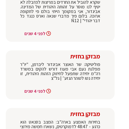
שקרא להוביל את החרדים במריצות למזבלה לא
יטיף לנו מוסר על זהותה היהודית של המדינה.
אביגדור, אני במקומך הייתי בולם פי לתקופה
ארוכה. בלום פיך מדברי שנאה וארס כנגד כל
דבר יהודי" | N12
לפני 4 שנים
מבזקן בחזית
פוליטיקה: שר האוצר אביגדור ליברמן, "יו"ר
מפלגת נעם אבי מעוז דורש להקים במשרד
רה"מ יחידה שתפעל לחיזוק הזהות היהודית, זו
יחידה נטו לטוהר הגזע״ | גל"צ
לפני 4 שנים
מבזקן בחזית
בחירות האמצע בארה"ב: המצב בסנאט הוא
כרגע - 48:47 לדמוקרטים, נשארו חמשה מירוצי