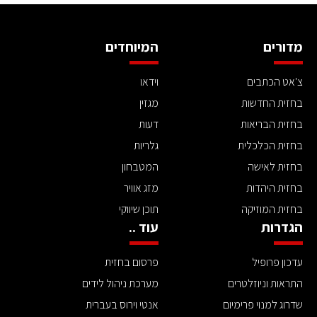
מדורים
המיוחדים
צ'אט הכתבים
וידאו
בחזית החדשות
מגזין
בחזית הבריאות
דעות
בחזית הכלכלית
גלריות
בחזית לאישה
המטבחון
בחזית היהדות
מזג אוויר
בחזית המוזיקה
תוכן שיווקי
הגדרות
עוד ..
עדכון פרופיל
פרסום בחזית
התראות וניוזלטרים
מערכת ניהול לידים
שדרוג למנוי פרימיום
אנטי וירוס בעברית