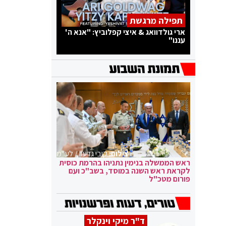
תפילה מרגשת
ארי גולדוואג & איצי קפלוביץ: "אנא ה'
עננו"
צילום:
קובי גדעון / לע"מ
ראש הממשלה בנימין נתניהו בהרמת כוסית
לקראת ראש השנה במוסד, בשב"כ ועם
פורום מטכ"ל
ד"ר מיקי וינקלר