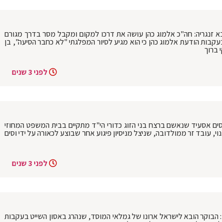
בא זנגריה: חה"כ אלמוג כהן עושה את דרכו למקום ומקבל מסר בדרך מגורם
קבות הודעת אלמוג כהן כי הוא מגיע לסיור המפלגתי "לא כחבר הסיעה", בן
 ברוך
לפני 3 שנים
סים אסעיד שנאשם ברצח בני הזוג כדורי הי"ד מתקיים בבית המשפט המחוזי
וי, עובד זר ממולדובה, שניצל מניסיון פיגוע אחר שבוצע לכאורה על ידי וסים
לפני 3 שנים
וקר הובא לישראל ארונו של גמלאי המוסד, שנהרג באסון השייט בעקבות