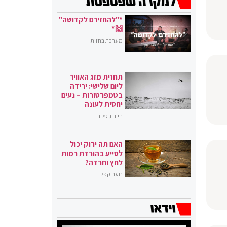
*"להחזירם לקדושה"
🙌*
מערכת בחזית
תחזית מזג האוויר
ליום שלישי: ירידה
בטמפרטורות – נעים
יחסית לעונה
חיים גוטליב
האם תה ירוק יכול
לסייע בהורדת רמות
לחץ וחרדה?
נועה קפלן