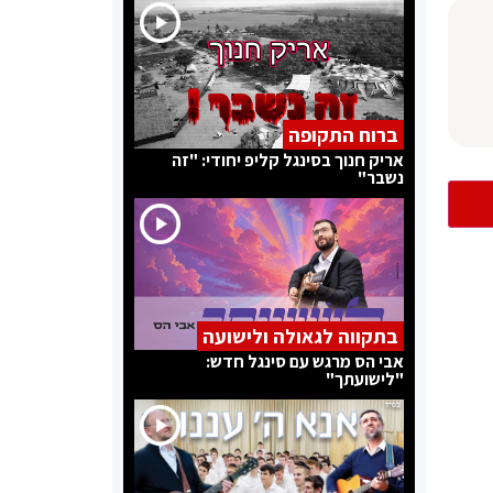
ברוח התקופה
אריק חנוך בסינגל קליפ יחודי: "זה
נשבר"
בתקווה לגאולה ולישועה
אבי הס מרגש עם סינגל חדש:
"לישועתך"