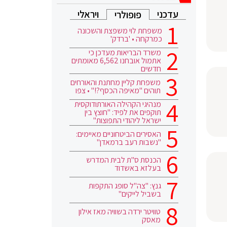
עדכני
ויראלי
פופולרי
משפחת לוי משפצת והשכונה
כמרקחה • 'ברדק'
משרד הבריאות מעדכן כי
אתמול אובחנו 6,562 מאומתים
חדשים
משפחת קליין מחתנת והאורחים
תוהים "מאיפה הכסף?!" • צפו
מנהיגי הקהילה האורתודוקסית
תוקפים את לפיד: "חוצץ בין
ישראל ליהודי התפוצות"
האסירים הביטחוניים מאיימים:
"נשבות רעב ברמאדן"
הכנסת ס"ת לבית המדרש
בעלזא באשדוד
גנץ: "צה"ל סופג התקפות
בשביל לייקים"
טוויטר ירדה בשוויה מאז אילון
מאסק