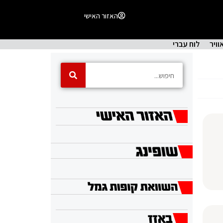
האזור האישי
וויר
לוח עברי