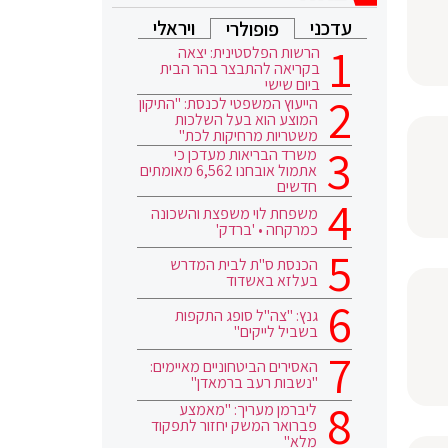
עדכני
ויראלי
פופולרי
הרשות הפלסטינית: יצאה
בקריאה להתבצר בהר הבית
ביום שישי
הייעוץ המשפטי לכנסת: "התיקון
המוצע הוא בעל השלכות
משטריות מרחיקות לכת"
משרד הבריאות מעדכן כי
אתמול אובחנו 6,562 מאומתים
חדשים
משפחת לוי משפצת והשכונה
כמרקחה • 'ברדק'
הכנסת ס"ת לבית המדרש
בעלזא באשדוד
גנץ: "צה"ל סופג התקפות
בשביל לייקים"
האסירים הביטחוניים מאיימים:
"נשבות רעב ברמאדן"
ליברמן מעריך: "מאמצע
פברואר המשק יחזור לתפקוד
מלא"