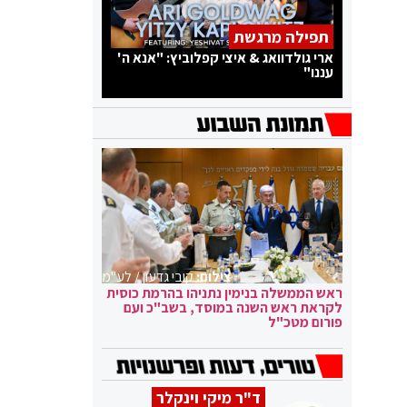
תפילה מרגשת
ארי גולדוואג & איצי קפלוביץ: "אנא ה'
עננו"
צילום:
קובי גדעון / לע"מ
ראש הממשלה בנימין נתניהו בהרמת כוסית
לקראת ראש השנה במוסד, בשב"כ ועם
פורום מטכ"ל
ד"ר מיקי וינקלר