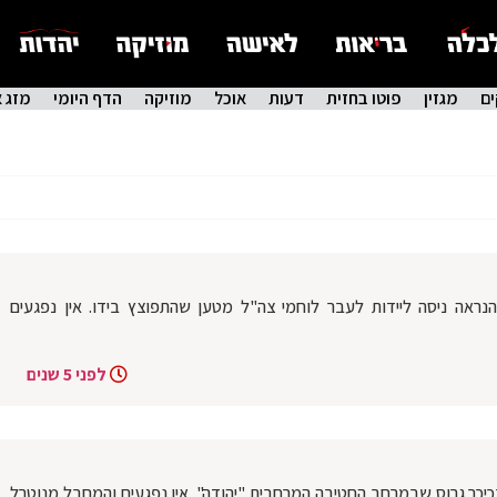
ם
מגזין
פוטו בחזית
דעות
אוכל
מוזיקה
הדף היומי
מזג א
 הנראה ניסה ליידות לעבר לוחמי צה"ל מטען שהתפוצץ בידו. אין נפגעים
לפני 5 שנים
 בכיכר גרוס שבמרחב החטיבה המרחבית "יהודה". אין נפגעים והמחבל מנוטרל