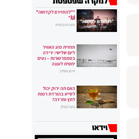
*"להחזירם לקדושה"
🙌*
מערכת בחזית
תחזית מזג האוויר
ליום שלישי: ירידה
בטמפרטורות – נעים
יחסית לעונה
חיים גוטליב
האם תה ירוק יכול
לסייע בהורדת רמות
לחץ וחרדה?
נועה קפלן