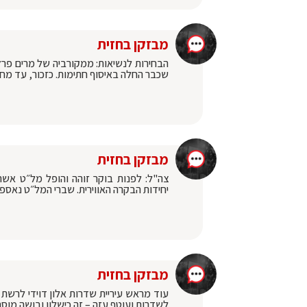
מבזקן בחזית
הבחירות לנשיאות: ממקורביה של מרים פר
שכבר החלה באיסוף חתימות. כזכור, עד מח
מבזקן בחזית
צה"ל: לפנות בוקר זוהה והופל מל״ט אשר
יחידות הבקרה האווירית. שברי המל״ט נאספו 
מבזקן בחזית
עוד מראש עיריית שדרות אלון דוידי לרשת 
לשדרות ועוטף עזה – זה כישלון ובושה מוסר