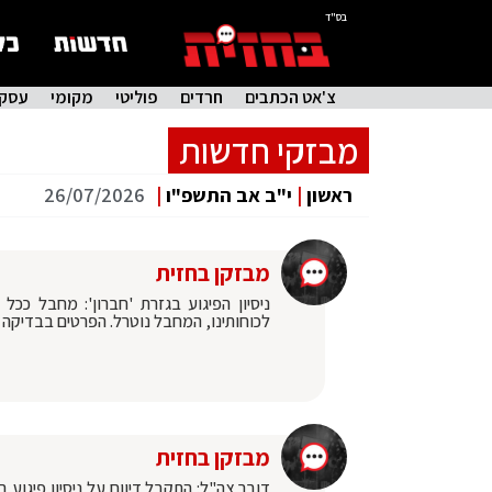
בס"ד
צ'אט הכתבים
חרדים
פוליטי
מקומי
עסקי
מבזקי חדשות
ראשון
|
י"ב אב התשפ"ו
|
26/07/2026
מבזקן בחזית
ניסיון הפיגוע בגזרת 'חברון': מחבל ככל
לכוחותינו, המחבל נוטרל. הפרטים בבדיקה
מבזקן בחזית
דובר צה"ל: התקבל דיווח על ניסיון פיגוע