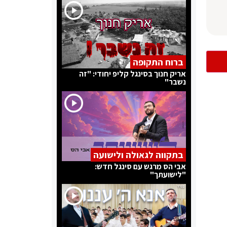
ברוח התקופה
אריק חנוך בסינגל קליפ יחודי: "זה
נשבר"
בתקווה לגאולה ולישועה
אבי הס מרגש עם סינגל חדש:
"לישועתך"