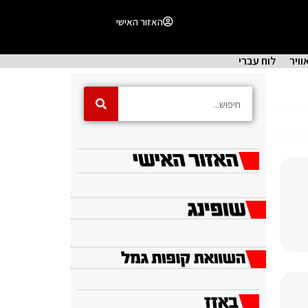
האזור האישי
וויר
לוח עברי