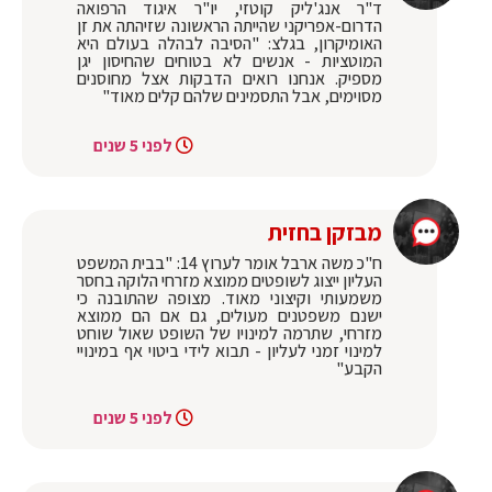
ד"ר אנג'ליק קוטזי, יו"ר איגוד הרפואה
הדרום-אפריקני שהייתה הראשונה שזיהתה את זן
האומיקרון, בגלצ: "הסיבה לבהלה בעולם היא
המוטציות - אנשים לא בטוחים שהחיסון יגן
מספיק. אנחנו רואים הדבקות אצל מחוסנים
מסוימים, אבל התסמינים שלהם קלים מאוד"
לפני 5 שנים
מבזקן בחזית
ח"כ משה ארבל אומר לערוץ 14: "בבית המשפט
העליון ייצוג לשופטים ממוצא מזרחי הלוקה בחסר
משמעותי וקיצוני מאוד. מצופה שהתובנה כי
ישנם משפטנים מעולים, גם אם הם ממוצא
מזרחי, שתרמה למינויו של השופט שאול שוחט
למינוי זמני לעליון - תבוא לידי ביטוי אף במינויי
הקבע"
לפני 5 שנים