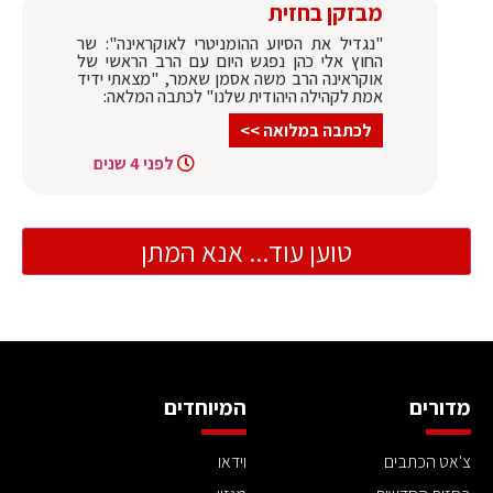
מבזקן בחזית
"נגדיל את הסיוע ההומניטרי לאוקראינה": שר
החוץ אלי כהן נפגש היום עם הרב הראשי של
אוקראינה הרב משה אסמן שאמר, "מצאתי ידיד
אמת לקהילה היהודית שלנו" לכתבה המלאה:
לכתבה במלואה >>
לפני 4 שנים
טוען עוד... אנא המתן
מדורים
המיוחדים
צ'אט הכתבים
וידאו