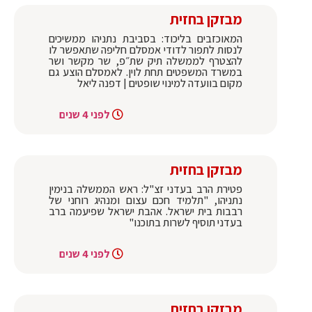
מבזקן בחזית
המאוכזבים בליכוד: בסביבת נתניהו ממשיכים
לנסות לתפור לדודי אמסלם חליפה שתאפשר לו
להצטרף לממשלה תיק שת״פ, שר מקשר ושר
במשרד המשפטים תחת לוין. לאמסלם הוצע גם
מקום בוועדה למינוי שופטים | דפנה ליאל
לפני 4 שנים
מבזקן בחזית
פטירת הרב בעדני זצ"ל: ראש הממשלה בנימין
נתניהו, "תלמיד חכם עצום ומנהיג רוחני של
רבבות בית ישראל. אהבת ישראל שפיעמה ברב
בעדני תוסיף לשרות בתוכנו"
לפני 4 שנים
מבזקן בחזית