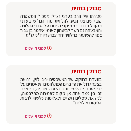
מבזקן בחזית
פטירתו של הרב בעדני זצ"ל: מפכ״ל המשטרה
קובי שבתאי הגיע להלוויית מרן הגר״ש בעדני
ומקבל תדרוך ממפקדי המחוז על סדרי ההלוויה
והאבטחה גם השר לביטחון לאומי איתמר בן גביר
צפוי להשתתף בהלוויה יחד עם שרי וח"כי ש"ס
לפני 4 שנים
מבזקן בחזית
בוועדת החוקה: שר המשפטים יריב לוין, "רואה
בצער גדול את הדברים המתלהמים שנאמרים על
ידי מספר מנהיגי ציבור בנושא הרפורמה, בין מצד
זה ובין מצד אחר. אין מקום לאמירות מתלהמות,
לנשיאת סמלים נאציים ולאלימות כלשהי לרבות
אלימות מילולית"
לפני 4 שנים