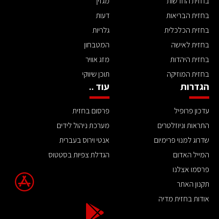
בחזית החדשות
מגזין
בחזית הבריאות
דעות
בחזית הכלכלית
גלריות
בחזית לאישה
המטבחון
בחזית היהדות
מזג אוויר
בחזית המוזיקה
תוכן שיווקי
הגדרות
עוד ..
עדכון פרופיל
פרסום בחזית
התראות וניוזלטרים
מערכת ניהול לידים
שדרוג למנוי פרימיום
אנטי וירוס בעברית
המייל האדום
הגדלת צפיות בסטטוס
פרסמו אצלנו
תקנון האתר
אודות בחזית מדיה