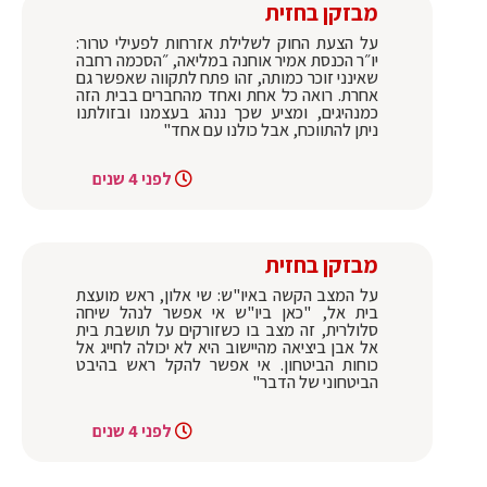
מבזקן בחזית
על הצעת החוק לשלילת אזרחות לפעילי טרור:
יו״ר הכנסת אמיר אוחנה במליאה, ״הסכמה רחבה
שאינני זוכר כמותה, זהו פתח לתקווה שאפשר גם
אחרת. רואה כל אחת ואחד מהחברים בבית הזה
כמנהיגים, ומציע שכך ננהג בעצמנו ובזולתנו
ניתן להתווכח, אבל כולנו עם אחד"
לפני 4 שנים
מבזקן בחזית
על המצב הקשה באיו"ש: שי אלון, ראש מועצת
בית אל, "כאן ביו"ש אי אפשר לנהל שיחה
סלולרית, זה מצב בו כשזורקים על תושבת בית
אל אבן ביציאה מהיישוב היא לא יכולה לחייג אל
כוחות הביטחון. אי אפשר להקל ראש בהיבט
הביטחוני של הדבר"
לפני 4 שנים