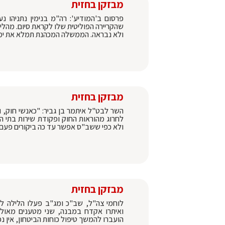
מבזקן בחזית
פרסום ב'המודיע': רה"מ בנימין נתניהו
שהקריירה הפוליטית שלו לקראת סיום. מהלי
ולא נבראה. הממשלה המכהנת תמלא את ימ
מבזקן בחזית
השר לבט"ל איתמר בן גביר: "כאנשי חוק, 
לחרוג מהוראות החוק ופקודת שירות בתי ה
ולא כפי ששב"ס אפשר עד כה ביקורים פעם
מבזקן בחזית
לוחמי צה"ל, שב"כ ומג"ב פעלו הלילה ל
ואיתרו אקדח במבנה, שני מטענים מאולת
הועברו להמשך טיפול כוחות הביטחון, אין נפ