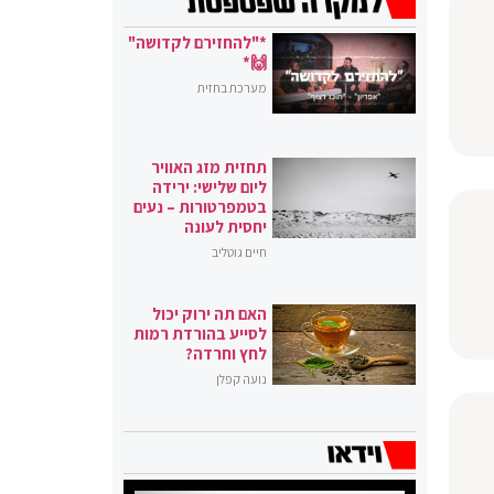
*"להחזירם לקדושה"
🙌*
מערכת בחזית
תחזית מזג האוויר
ליום שלישי: ירידה
בטמפרטורות – נעים
יחסית לעונה
חיים גוטליב
האם תה ירוק יכול
לסייע בהורדת רמות
לחץ וחרדה?
נועה קפלן