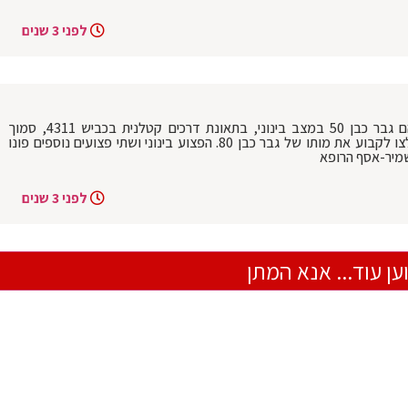
לפני 3 שנים
הקטל בדרכים: הרוג ושלושה פצועים, בהם גבר כבן 50 במצב בינוני, בתאונת דרכים קטלנית בכביש 4311, סמוך
לפלמחים. צוותי מד"א שהגיעו למקום נאלצו לקבוע את מותו של גבר כבן 80. הפצוע בינוני ושתי פצועים נוספים פונו
מיר-אסף הרופא
לפני 3 שנים
ען עוד... אנא המתן