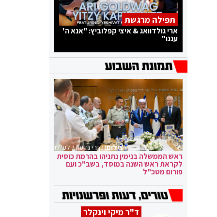
תפילה מרגשת
ארי גולדוואג & איצי קפלוביץ: "אנא ה'
עננו"
צילום:
קובי גדעון / לע"מ
ראש הממשלה בנימין נתניהו בהרמת כוסית
לקראת ראש השנה במוסד, בשב"כ ועם
פורום מטכ"ל
ד"ר מיקי וינקלר