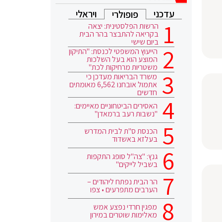
עדכני
ויראלי
פופולרי
הרשות הפלסטינית: יצאה
בקריאה להתבצר בהר הבית
ביום שישי
הייעוץ המשפטי לכנסת: "התיקון
המוצע הוא בעל השלכות
משטריות מרחיקות לכת"
משרד הבריאות מעדכן כי
אתמול אובחנו 6,562 מאומתים
חדשים
האסירים הביטחוניים מאיימים:
"נשבות רעב ברמאדן"
הכנסת ס"ת לבית המדרש
בעלזא באשדוד
גנץ: "צה"ל סופג התקפות
בשביל לייקים"
הר הבית נפתח ליהודים –
הערבים מתפרעים • צפו
מפגין חרדי נפצע אמש
מאלימות שוטרים במירון