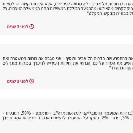
שקרה ברחובות תל אביב - לא מחאה לגיטימית, אלא אלימות קשה. יש למצות
פיק לקחים מהאירוע ומהפגיעה הכוללת במשילות תחת הממשלה הנוכחית. כל
פל בבעיית מבקשי המקלט"
לפני 3 שנים
ת את ההתפרעויות בדרום תל אביב והוסיף: "אני מגבה את כוחות המשטרה ואת
ב את הסדר על כנו. הנחתי את יחידות העירייה להיערך בכוחות מוגדלים
הפרות הסדר"
לפני 3 שנים
הבחירות בארה"ב: סקר וול סטריט ג'ורנל לבחירות המועמד הרפובליקני לנשיאות ארה"ב - טראמפ - 59%, דסנטיס -
13%, היילי- 8%, רמסוואמי - 5%, כריסטי - 3%, פנס - 2%. בסקר על המועמד לנשיאות ארה"ב זוכים טראמפ וביידן