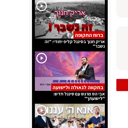
ברוח התקופה
אריק חנוך בסינגל קליפ יחודי: "זה
נשבר"
בתקווה לגאולה ולישועה
אבי הס מרגש עם סינגל חדש:
"לישועתך"