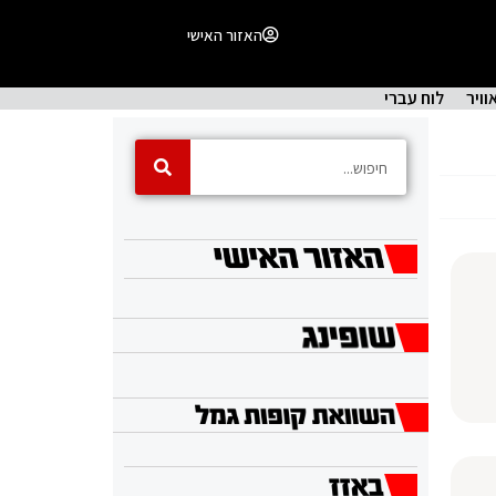
האזור האישי
וויר
לוח עברי