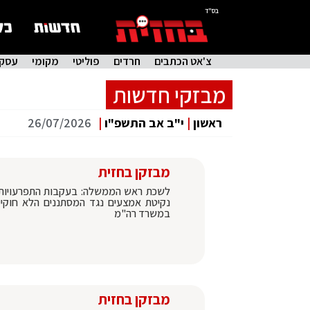
בס"ד
צ'אט הכתבים
חרדים
פוליטי
מקומי
עסקי
מבזקי חדשות
ראשון
|
י"ב אב התשפ"ו
|
26/07/2026
מבזקן בחזית
לשכת ראש הממשלה: בעקבות התפרעויות ה
נקיטת אמצעים נגד המסתננים הלא חוקיי
במשרד רה"מ
מבזקן בחזית