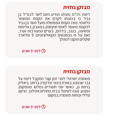
מבזקן בחזית
דיווח: רה"מ נתניהו הודיע היום לשר לבט"ל בן
גביר כי בכוונתו לקדם את הקמת המשמר
הלאומי. מאז הקמת הממשלה פועל השר בן גביר
להקמת משמר לאומי שיעסוק במאבק באלימות
ופשיעה, בנגב, בדרום, בערים המעורבות ועוד,
זאת על פי ההסכמים הקואליציוניים. 9 מליארד
שקלים הוקצו למהלך
לפני 3 שנים
מבזקן בחזית
משטרת ישראל: לפני זמן קצר התקבל דיווח על
גבר שנפצע באורח בינוני מדקירה ברחוב ביאליק
ברמת גן, כאשר שני חשודים נמלטו מהמקום.
הפצוע פונה לטיפול בבית החולים איכילוב. הרקע
פלילי וכוחות משטרה במקום
לפני 3 שנים