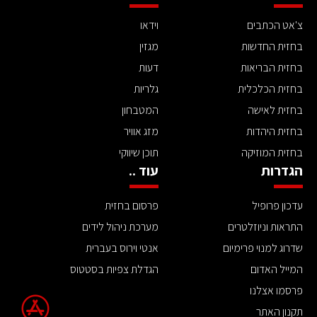
צ'אט הכתבים
וידאו
בחזית החדשות
מגזין
בחזית הבריאות
דעות
בחזית הכלכלית
גלריות
בחזית לאישה
המטבחון
בחזית היהדות
מזג אוויר
בחזית המוזיקה
תוכן שיווקי
הגדרות
עוד ..
עדכון פרופיל
פרסום בחזית
התראות וניוזלטרים
מערכת ניהול לידים
שדרוג למנוי פרימיום
אנטי וירוס בעברית
המייל האדום
הגדלת צפיות בסטטוס
פרסמו אצלנו
תקנון האתר