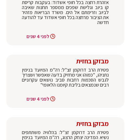
אזהרת רחצה בכל חופי אשדוד: בעקבות קריסת
קו ביוב וגלישת שפכים ממספר תחנות שאיבה
לביוב וזרימתם אל הים. משרד הבריאות מזהיר
את הציבור מרחצה בכל חופי אשדוד עד להודעה
חדשה
לפני 4 שנים
מבזקן בחזית
פטירת הרב דרוקמן זצ"ל: רה"מ המיועד בנימין
נתניהו, "כמוהו אני מחזיק בדעה שאפשר ושצריך
לגבש הסכמות רחבות סביב נושאים עקרוניים
רבים שנמצאים בליבת קיומנו הלאומי"
לפני 4 שנים
מבזקן בחזית
פטירת הרב דרוקמן זצ"ל: בהלוויה משתתפים
נשיא המדינה יצחק הרצוג, רה"מ המיועד בנימין