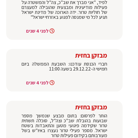
לפיד, "אני מברך את שב"כ, צה"ל והמשטרה על
פעילות מודיעינית ומבצעית שהובילה למעצרם
של חוליות טרור. ידה הארוכה של מדינת ישראל
תגיע לכל מי שמנסה לפגוע באזרחי ישראל"
לפני 4 שנים
מבזקן בחזית
חברי הכנסת עודכנו: השבעת הממשלה ביום
חמישי ה-29.12.22 בשעה 11:00
לפני 4 שנים
מבזקן בחזית
הותר לפרסום: בתום מבצע שנמשך מספר
שבועות בהובלת שב"כ וצה"ל, סוכלה תשתית
טרור שקידמה פיגועי מטען והתאבדות בשטח
ישראל. מספר פעילי טרור נעצרו באיו"ש בשל
מעורבותם בקידום פעילות טרור