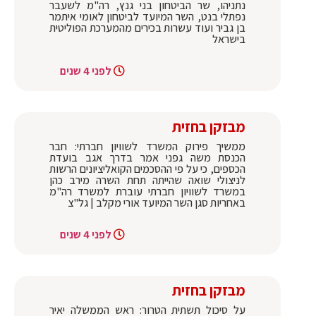
נתניהו, שר הביטחון בני גנץ, רה"מ לשעבר
נפתלי בנט, השר המיועד לביטחון לאומי איתמר
בן גביר ועוד עשרות בכירים מהמערכת הפוליטית
בישראל
לפני 4 שנים
מבזקן בחזית
ממשיך פירוק המשרד לשוויון חברתי: חבר
הכנסת משה גפני אמר בדרך אגב בועדת
הכספים, כי על פי ההסכמים הקואליציונים הרשות
לניצולי שואה שהייתה תחת השרה מירב כהן
במשרד לשוויון חברתי עוברת למשרד רה"מ
באחריות סגן השר המיועד אורי מקלב | גל"צ
לפני 4 שנים
מבזקן בחזית
על סיכול תשתית הטרור: ראש הממשלה יאיר