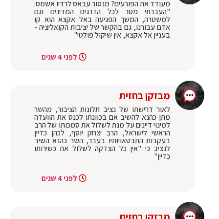
מעודד את הפורעים? מנסור עבאס לרדיו אשמס:
"העברתי מסר לכל הדרגים המדינים וגם
למשטרה, המשך הפגיעה באל אקצא הוא קו
אדם עבורנו, גם בהקשר של יציבות הקואליציה -
בעניין אל אקצא, אין שיקול פולטי"
לפני 4 שנים
מבזקן בחזית
לאור דרישתו של נציב תלונות הציבור, מהשר
מתן כהנא להשיב אם בכוונתו לכנס את הוועדה
למינוי דיינים על מנת לשלול את סמכותו של הרב
הראשי לישראל, הרב יצחק יוסף, לכהן כדיין
בעקבות התבטאויותיו בעבר, השר כהנא השיב
לנציב כי "אין כל הצדקה לשלול את כשירותו
כדיין"
לפני 4 שנים
מבזקן בחזית