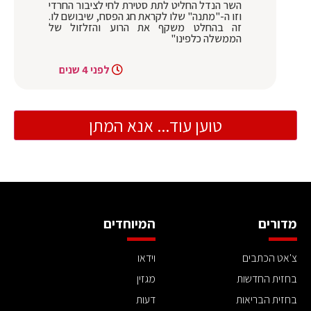
השר הנדל החליט לתת סטירת לחי לציבור החרדי
וזו ה-"מתנה" שלו לקראת חג הפסח, שיבושם לו.
זה בהחלט משקף את הרוע והזלזול של
הממשלה כלפינו"
לפני 4 שנים
טוען עוד... אנא המתן
מדורים
המיוחדים
צ'אט הכתבים
וידאו
בחזית החדשות
מגזין
בחזית הבריאות
דעות