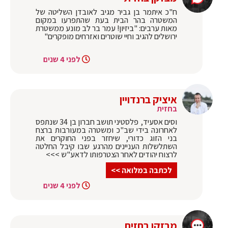
ח"כ איתמר בן גביר מגיב לאובדן השליטה של
המשטרה בהר הבית בעת שהתפרעו במקום
מאות ערבים: "‏ביזיון! עמר בר לב מונע ממשטרת
ירושלים להגיב וחיי שוטרים ואזרחים מופקרים"
לפני 4 שנים
איציק ברנדויין
בחזית
וסים אסעיד, פלסטיני תושב חברון בן 34 שנתפס
לאחרונה בידי שב"כ ומשטרה במעורבות ברצח
בני הזוג כדורי, שיחזר בפני החוקרים את
השתלשלות העניינים מהרגע שבו קיבל החלטה
לרצוח יהודים לאחר הצטרפותו לדאע"ש >>>
לכתבה במלואה >>
לפני 4 שנים
מבזקן בחזית