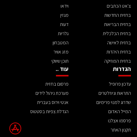
צ'אט הכתבים
וידאו
בחזית החדשות
מגזין
בחזית הבריאות
דעות
בחזית הכלכלית
גלריות
בחזית לאישה
המטבחון
בחזית היהדות
מזג אוויר
בחזית המוזיקה
תוכן שיווקי
הגדרות
עוד ..
עדכון פרופיל
פרסום בחזית
התראות וניוזלטרים
מערכת ניהול לידים
שדרוג למנוי פרימיום
אנטי וירוס בעברית
המייל האדום
הגדלת צפיות בסטטוס
פרסמו אצלנו
תקנון האתר