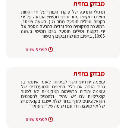
מבזקן בחזית
תרגילי התרעה של פיקוד העורף על ירי רקטות
וטילים יתקיימו מחר וביום חמישי: התרעה על ירי
רקטות וטילים תופעל מחר (ג') בשעה 10:05,
במועצה המקומית כפר ורדים. התרעה נוספת על
ירי רקטות וטילים תופעל ביום חמישי בשעה
10:05, ביישוב מורשת ובקיבוץ כישור
לפני 3 שנים
מבזקן בחזית
עוצמה יהודית: השר לביטחון לאומי איתמר בן
גביר הנחה את כלל הנציגים והמועמדים של
עוצמה יהודית ברשימות המקומיות לא לסגור
קואליציות עם 'יש עתיד' ולהכניס להסכמים
הקואליציונים סעיף ברור שלא יישבו בקואליצייה
של אף מועצה יחד עם רשימה של 'יש עתיד'
לפני 3 שנים