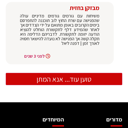
מבזקן בחזית
משיחות עם גורמים גורמים מדיניים עולה
שהפגישה עם שרת החוץ לוב תוכננה להתפרסם
בימים הקרובים באופן מתואם על ידי הצדדים אך
לאחר שהמידע דלף לתקשורת הוחלט להוציא
הודעה יזומה לתקשורת. לדבריהם הדליפה היא
תקלה קשה אך הפגישה לא נועדה להישאר חסויה
לאורך זמן | דפנה ליאל
לפני 3 שנים
טוען עוד... אנא המתן
מדורים
המיוחדים