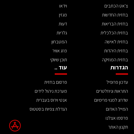
צ'אט הכתבים
וידאו
בחזית החדשות
מגזין
בחזית הבריאות
דעות
בחזית הכלכלית
גלריות
בחזית לאישה
המטבחון
בחזית היהדות
מזג אוויר
בחזית המוזיקה
תוכן שיווקי
הגדרות
עוד ..
עדכון פרופיל
פרסום בחזית
התראות וניוזלטרים
מערכת ניהול לידים
שדרוג למנוי פרימיום
אנטי וירוס בעברית
המייל האדום
הגדלת צפיות בסטטוס
פרסמו אצלנו
תקנון האתר