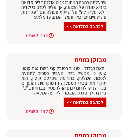
שהעלתה כתבה המתורגמנית אולגה דליה פדואה
כי היא מודה על ההצעה, אך עליה לסרב כי ילדיה
"לא יסלחו לה" על שיתוף פעולה עם "עקרונות
פשיסטיים ומדכאי חופש" הכתבה המלאה:
לכתבה במלואה >>
לפני 3 שנים
מבזקן בחזית
"האח הגדול": סנטור רפובליקני בשם טום קוטון
טוען כי ממשל ביידן מעביר כספים לתנועה
לאיכות השלטון. בהודעה שפרסם קוטון, הוא
תוקף את בכירי המפלגה הדמוקרטית וטוען כי
בכיריה ניסו לגרום לנתניהו להפסיד בבחירות, "ג'ו
ביידן הולך בדרכי אובמה" לידיעה המלאה
לכתבה במלואה >>
לפני 3 שנים
מבזקן בחזית