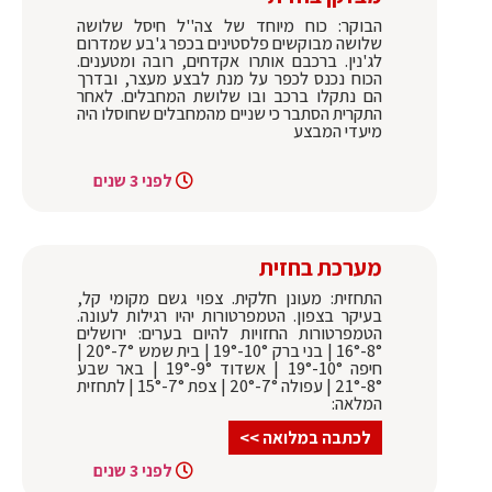
הבוקר: כוח מיוחד של צה''ל חיסל שלושה
שלושה מבוקשים פלסטינים בכפר ג'בע שמדרום
לג'נין. ברכבם אותרו אקדחים, רובה ומטענים.
הכוח נכנס לכפר על מנת לבצע מעצר, ובדרך
הם נתקלו ברכב ובו שלושת המחבלים. לאחר
התקרית הסתבר כי שניים מהמחבלים שחוסלו היה
מיעדי המבצע
לפני 3 שנים
מערכת בחזית
התחזית: מעונן חלקית. צפוי גשם מקומי קל,
בעיקר בצפון. הטמפרטורות יהיו רגילות לעונה.
הטמפרטורות החזויות להיום בערים: ירושלים
8°-16° | בני ברק 10°-19° | בית שמש 7°-20° |
חיפה 10°-19° | אשדוד 9°-19° | באר שבע
8°-21° | עפולה 7°-20° | צפת 7°-15° | לתחזית
המלאה:
לכתבה במלואה >>
לפני 3 שנים