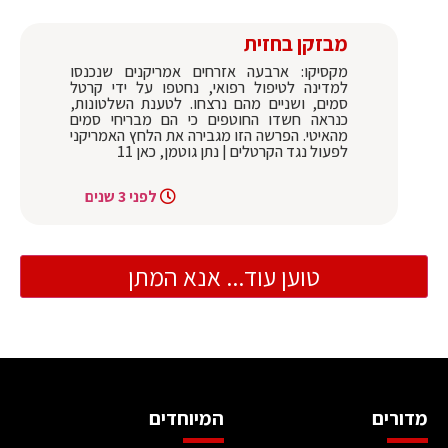
מבזקן בחזית
מקסיקו: ארבעה אזרחים אמריקנים שנכנסו
למדינה לטיפול רפואי, נחטפו על ידי קרטל
סמים, ושניים מהם נרצחו. לטענת השלטונות,
כנראה חשדו החוטפים כי הם מבריחי סמים
מהאיטי. הפרשה הזו מגבירה את הלחץ האמריקני
לפעול נגד הקרטלים | נתן גוטמן, כאן 11
לפני 3 שנים
טוען עוד... אנא המתן
מדורים
המיוחדים