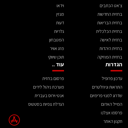
צ'אט הכתבים
וידאו
בחזית החדשות
מגזין
בחזית הבריאות
דעות
בחזית הכלכלית
גלריות
בחזית לאישה
המטבחון
בחזית היהדות
מזג אוויר
בחזית המוזיקה
תוכן שיווקי
הגדרות
עוד ..
עדכון פרופיל
פרסום בחזית
התראות וניוזלטרים
מערכת ניהול לידים
שדרוג למנוי פרימיום
אנטי וירוס בעברית
המייל האדום
הגדלת צפיות בסטטוס
פרסמו אצלנו
תקנון האתר