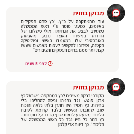
מבזקן בחזית
עוד מהמתקפה על כ"ץ: ״כץ סחט תפקידים
באיומים, כמעט פוטר ע״י ראש הממשלה
כשסירב לבצע את הנחיותיו. אולי כישלונו של
הורדוס במשרד האוצר נובע מהעיסוק
האובססיבי שלו במעמדו האישי ופוליטיקה
הקטנה, וסירובו להקשיב לעצות מאנשים שעשו
קצת יותר ממנו בחיים העסקיים והציבורים״
לפני 5 שנים
מבזקן בחזית
מקורבי ברקת משיבים לכץ במתקפה: ״ישראל כץ
ארגן פוטש נגד נתניהו וניסה להחליפו בלי
בחירות. כץ תמיד היה חתרן בלתי נלאה והוכיח
שוב שטובתו האישית בלבד קודמת לטובת
הליכוד. משעשע לראות שכץ מדבר על חתרנות -
כץ חתר כל חייו נגד כל ראשי הממשלה של
הליכוד״. כך דיווח ארי קלמן