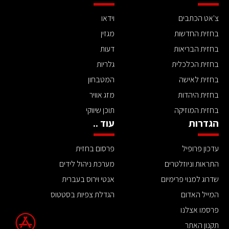
צ'אט הכתבים
וידאו
בחזית החדשות
מגזין
בחזית הבריאות
דעות
בחזית הכלכלית
גלריות
בחזית לאישה
המטבחון
בחזית היהדות
מזג אוויר
בחזית המוזיקה
תוכן שיווקי
הגדרות
עוד ..
עדכון פרופיל
פרסום בחזית
התראות וניוזלטרים
מערכת ניהול לידים
שדרוג למנוי פרימיום
אנטי וירוס בעברית
המייל האדום
הגדלת צפיות בסטטוס
פרסמו אצלנו
תקנון האתר