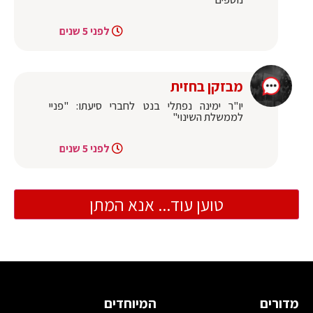
לפני 5 שנים
מבזקן בחזית
יו"ר ימינה נפתלי בנט לחברי סיעתו: "פניי
לממשלת השינוי"
לפני 5 שנים
טוען עוד... אנא המתן
מדורים
המיוחדים