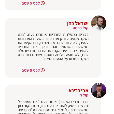
לפני 5 שנים
ישראל כהן
קול ברמה
בכירים במפלגות החרדיות אומרים כעת: ״בנט
ושקד מנסים לזרוק את הכדור בשעות האחרונות
לסער, לא יעזור להם. מבחינתינו, הם הקימו את
ממשלת השמאל והם זרקו את החרדים
לאופוזיציה. בפעם הקודמת הם התחננו שנסלח
להם, לא תהיה סליחה נוספת. שנים רבות בנט
ושקד יתחרטו על הטעות הזאת"
לפני 5 שנים
אבי רבינא
קול חי
בכיר חרדי (אשכנזי) אומר כעת "אם סמוטריץ'
יתעשת ויפסיק להתבצר בעמדתו, מחר תקום כאן
ממשלת ימין על מלא. הימנעות של רע"מ עדיפה
פי כמה על ממשלה בה השמאל והערבים