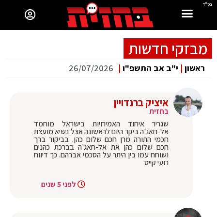
בס"ד
מבזקי חדשות
ראשון
|
י"ב אב התשפ"ו
|
26/07/2026
איציק ברנדויין
בחזית
שגריר איחוד האמירויות בישראל מוחמד
אל-חאג'ה ביקר היום לראשונה אצל נשיא מועצת
חכמי התורה מרן חכם שלום כהן. בביקור ברך
חכם שלום כהן את אל-חאג'ה בברכת כהנים
ושוחח עמו בין היתר על הסכמי אברהם. כך דיווח
רועי קייס
לפני 5 שנים