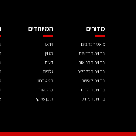
מדורים
המיוחדים
ה
צ'אט הכתבים
וידאו
ע
בחזית החדשות
מגזין
ה
בחזית הבריאות
דעות
ש
בחזית הכלכלית
גלריות
ה
בחזית לאישה
המטבחון
פ
בחזית היהדות
מזג אוויר
ת
בחזית המוזיקה
תוכן שיווקי
א