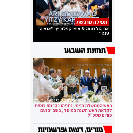
תפילה מרגשת
ארי גולדוואג & איצי קפלוביץ: "אנא ה'
עננו"
צילום:
קובי גדעון / לע"מ
ראש הממשלה בנימין נתניהו בהרמת כוסית
לקראת ראש השנה במוסד, בשב"כ ועם
פורום מטכ"ל