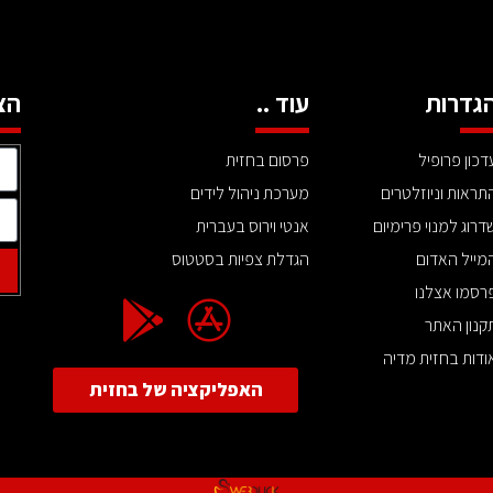
גדרות
עוד ..
הצ
דכון פרופיל
פרסום בחזית
תראות וניוזלטרים
מערכת ניהול לידים
דרוג למנוי פרימיום
אנטי וירוס בעברית
מייל האדום
הגדלת צפיות בסטטוס
רסמו אצלנו
קנון האתר
ודות בחזית מדיה
האפליקציה של בחזית