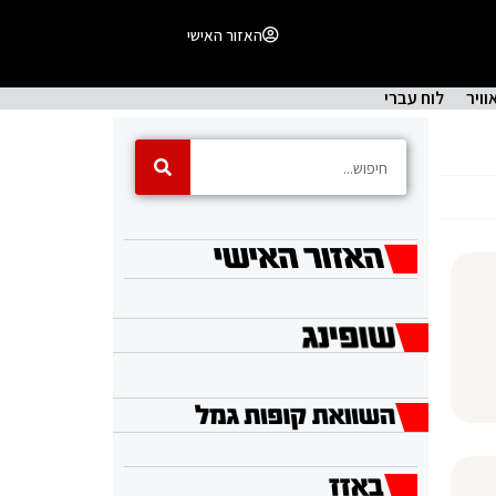
האזור האישי
וויר
לוח עברי