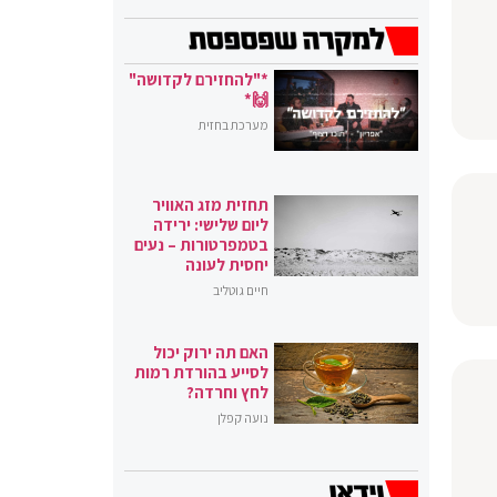
*"להחזירם לקדושה"
🙌*
מערכת בחזית
תחזית מזג האוויר
ליום שלישי: ירידה
בטמפרטורות – נעים
יחסית לעונה
חיים גוטליב
האם תה ירוק יכול
לסייע בהורדת רמות
לחץ וחרדה?
נועה קפלן