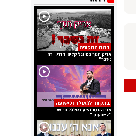
ברוח התקופה
אריק חנוך בסינגל קליפ יחודי: "זה
נשבר"
בתקווה לגאולה ולישועה
אבי הס מרגש עם סינגל חדש:
"לישועתך"